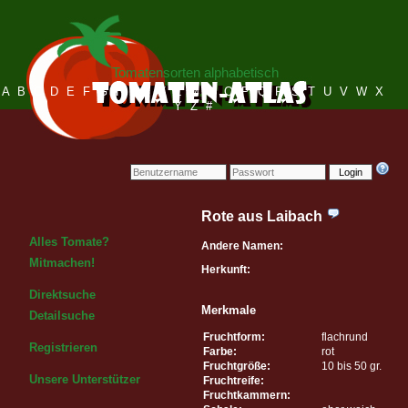
Tomatensorten alphabetisch
A
B
C
D
E
F
G
H
I
J
K
L
M
N
O
P
Q
R
S
T
U
V
W
X
Y
Z
#
Login
Rote aus Laibach
Alles Tomate?
Andere Namen:
Mitmachen!
Herkunft:
Direktsuche
Merkmale
Detailsuche
Fruchtform:
flachrund
Registrieren
Farbe:
rot
Fruchtgröße:
10 bis 50 gr.
Unsere Unterstützer
Fruchtreife:
Fruchtkammern: