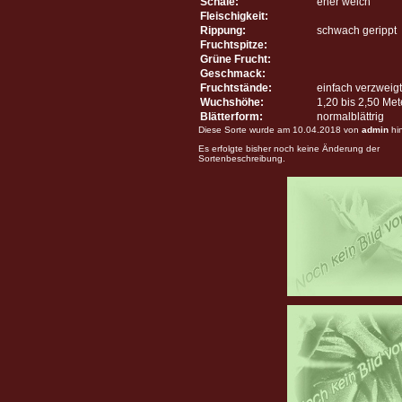
Schale:
eher weich
Fleischigkeit:
Rippung:
schwach gerippt
Fruchtspitze:
Grüne Frucht:
Geschmack:
Fruchtstände:
einfach verzweigt
Wuchshöhe:
1,20 bis 2,50 Me
Blätterform:
normalblättrig
Diese Sorte wurde am 10.04.2018 von
admin
hi
Es erfolgte bisher noch keine Änderung der
Sortenbeschreibung.