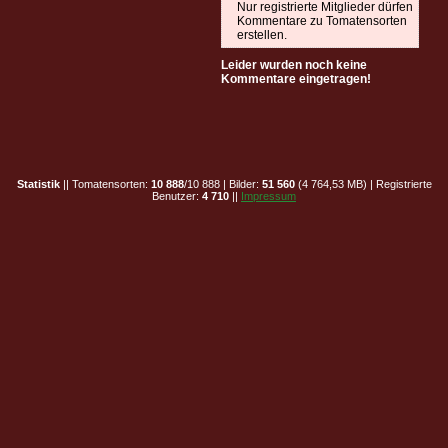
Nur registrierte Mitglieder dürfen
Kommentare zu Tomatensorten
erstellen.
Leider wurden noch keine
Kommentare eingetragen!
Statistik
|| Tomatensorten:
10 888
/10 888 | Bilder:
51 560
(4 764,53 MB) | Registrierte
Benutzer:
4 710
||
Impressum