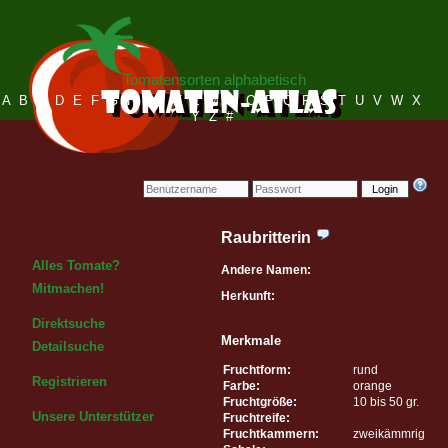
Tomatensorten alphabetisch
A
B
C
D
E
F
G
H
I
J
K
L
M
N
O
P
Q
R
S
T
U
V
W
X
Y
Z
#
Login
Raubritterin
Alles Tomate?
Andere Namen:
Mitmachen!
Herkunft:
Direktsuche
Merkmale
Detailsuche
Fruchtform:
rund
Registrieren
Farbe:
orange
Fruchtgröße:
10 bis 50 gr.
Unsere Unterstützer
Fruchtreife:
Fruchtkammern:
zweikämmrig