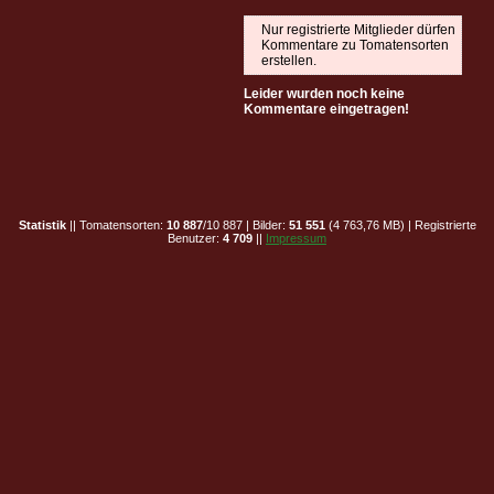
Nur registrierte Mitglieder dürfen
Kommentare zu Tomatensorten
erstellen.
Leider wurden noch keine
Kommentare eingetragen!
Statistik
|| Tomatensorten:
10 887
/10 887 | Bilder:
51 551
(4 763,76 MB) | Registrierte
Benutzer:
4 709
||
Impressum