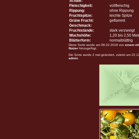
Schale:
Fleischigkeit:
vollfleischig
Rippung:
ohne Rippung
Fruchtspitze:
leichte Spitze
Grüne Frucht:
geflammt
Geschmack:
Fruchtstände:
stark verzweigt
Wuchshöhe:
1,20 bis 2,50 Me
Blätterform:
normalblättrig
Diese Sorte wurde am 08.02.2018 von
einem eh
Nutzer
hinzugefügt.
Die Sorte wurde 2 mal geändert, zuletzt am 22.
admin
.