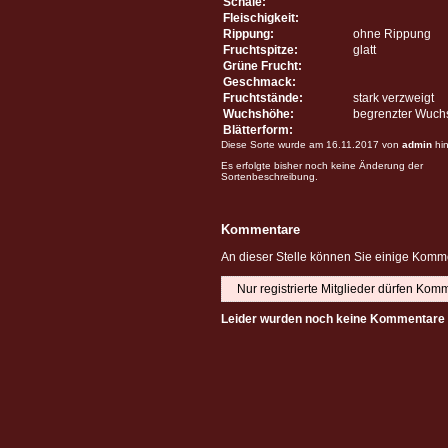
Schale:
Fleischigkeit:
Rippung:
ohne Rippung
Fruchtspitze:
glatt
Grüne Frucht:
Geschmack:
Fruchtstände:
stark verzweigt
Wuchshöhe:
begrenzter Wuch
Blätterform:
Diese Sorte wurde am 16.11.2017 von
admin
hin
Es erfolgte bisher noch keine Änderung der
Sortenbeschreibung.
Kommentare
An dieser Stelle können Sie einige Komme
Nur registrierte Mitglieder dürfen Kom
Leider wurden noch keine Kommentare 