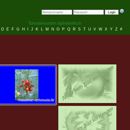
Login
Tomatensorten alphabetisch
D
E
F
G
H
I
J
K
L
M
N
O
P
Q
R
S
T
U
V
W
X
Y
Z
#