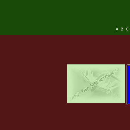
A
B
C