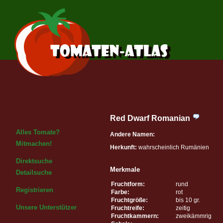
Red Dwarf Romanian
Alles Tomate?
Andere Namen:
Mitmachen!
Herkunft:
wahrscheinlich Rumänien
Direktsuche
Merkmale
Detailsuche
Fruchtform:
rund
Registrieren
Farbe:
rot
Fruchtgröße:
bis 10 gr.
Unsere Unterstützer
Fruchtreife:
zeitig
Fruchtkammern:
zweikämmrig