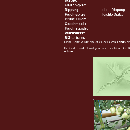
Schale:
Fleischigkeit:
Rippung:
ohne Rippung
Fruchtspitze:
leichte Spitze
Grüne Frucht:
Geschmack:
Fruchtstände:
Wuchshöhe:
Blätterform:
Diese Sorte wurde am 09.04.2014 von
admin
hi
Die Sorte wurde 1 mal geändert, zuletzt am 22.
admin
.