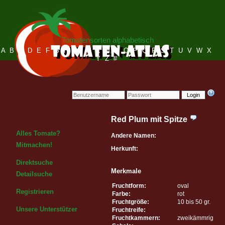
Tomatensorten alphabetisch
A
B
C
D
E
F
G
H
I
J
K
L
M
N
O
P
Q
R
S
T
U
V
W
X
Y
Z
#
Login
Red Plum mit Spitze
Alles Tomate?
Andere Namen:
Mitmachen!
Herkunft:
Direktsuche
Merkmale
Detailsuche
Fruchtform:
oval
Registrieren
Farbe:
rot
Fruchtgröße:
10 bis 50 gr.
Unsere Unterstützer
Fruchtreife:
Fruchtkammern:
zweikämmrig