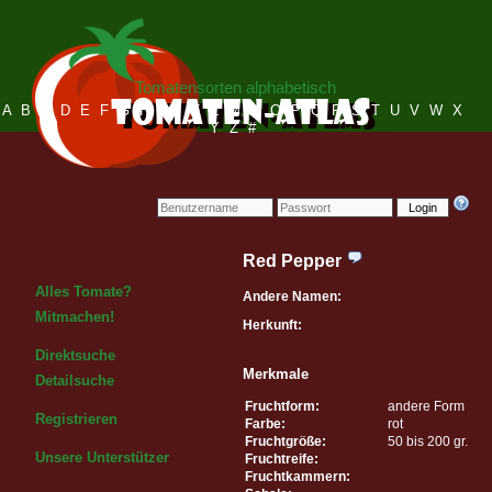
Tomatensorten alphabetisch
A
B
C
D
E
F
G
H
I
J
K
L
M
N
O
P
Q
R
S
T
U
V
W
X
Y
Z
#
Login
Red Pepper
Alles Tomate?
Andere Namen:
Mitmachen!
Herkunft:
Direktsuche
Merkmale
Detailsuche
Fruchtform:
andere Form
Registrieren
Farbe:
rot
Fruchtgröße:
50 bis 200 gr.
Unsere Unterstützer
Fruchtreife:
Fruchtkammern: