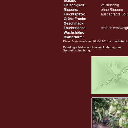
Schale:
Fleischigkeit:
vollfleischig
Rippung:
ohne Rippung
Fruchtspitze:
ausgeprägte Spit
Grüne Frucht:
Geschmack:
Fruchtstände:
einfach verzweigt
Wuchshöhe:
Blätterform:
Diese Sorte wurde am 09.04.2014 von
admin
hi
Es erfolgte bisher noch keine Änderung der
Sortenbeschreibung.