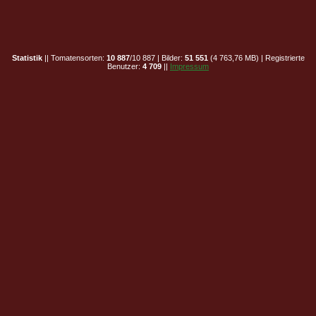
Statistik
|| Tomatensorten:
10 887
/10 887 | Bilder:
51 551
(4 763,76 MB) | Registrierte
Benutzer:
4 709
||
Impressum