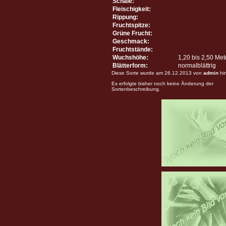
Schale:
Fleischigkeit:
Rippung:
Fruchtspitze:
Grüne Frucht:
Geschmack:
Fruchtstände:
Wuchshöhe:
1,20 bis 2,50 Me
Blätterform:
normalblättrig
Diese Sorte wurde am 26.12.2013 von
admin
hi
Es erfolgte bisher noch keine Änderung der
Sortenbeschreibung.