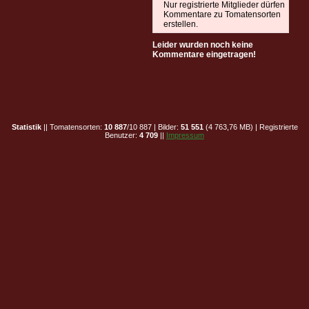
Nur registrierte Mitglieder dürfen
Kommentare zu Tomatensorten
erstellen.
Leider wurden noch keine
Kommentare eingetragen!
Statistik
|| Tomatensorten:
10 887
/10 887 | Bilder:
51 551
(4 763,76 MB) | Registrierte
Benutzer:
4 709
||
Impressum