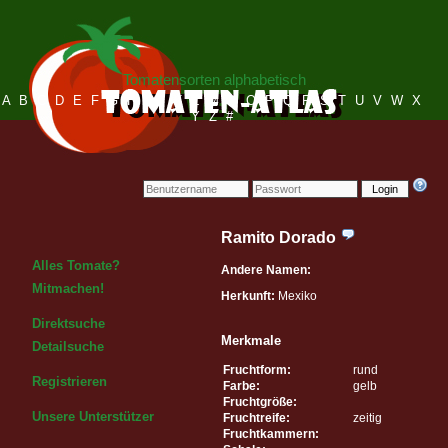
Tomatensorten alphabetisch
A
B
C
D
E
F
G
H
I
J
K
L
M
N
O
P
Q
R
S
T
U
V
W
X
Y
Z
#
Login
Ramito Dorado
Alles Tomate?
Andere Namen:
Mitmachen!
Herkunft:
Mexiko
Direktsuche
Merkmale
Detailsuche
Fruchtform:
rund
Registrieren
Farbe:
gelb
Fruchtgröße:
Unsere Unterstützer
Fruchtreife:
zeitig
Fruchtkammern: