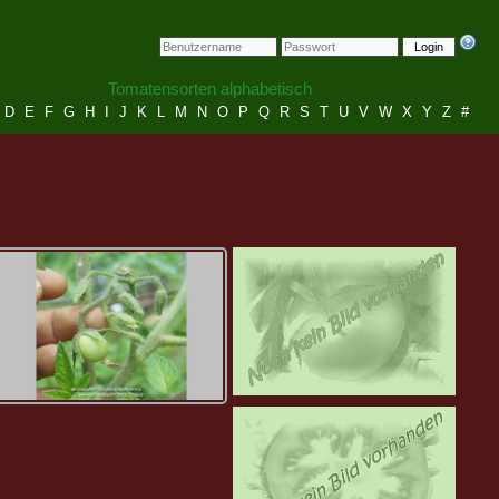
Login
Tomatensorten alphabetisch
D
E
F
G
H
I
J
K
L
M
N
O
P
Q
R
S
T
U
V
W
X
Y
Z
#