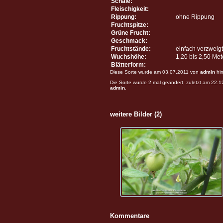
Schale:
Fleischigkeit:
Rippung:
ohne Rippung
Fruchtspitze:
Grüne Frucht:
Geschmack:
Fruchtstände:
einfach verzweigt
Wuchshöhe:
1,20 bis 2,50 Me
Blätterform:
Diese Sorte wurde am 03.07.2011 von
admin
hin
Die Sorte wurde 2 mal geändert, zuletzt am 22.
admin
.
weitere Bilder (2)
Kommentare