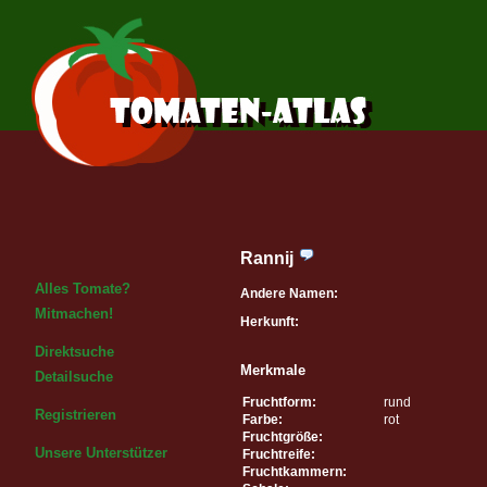
Rannij
Alles Tomate?
Andere Namen:
Mitmachen!
Herkunft:
Direktsuche
Merkmale
Detailsuche
Fruchtform:
rund
Registrieren
Farbe:
rot
Fruchtgröße:
Unsere Unterstützer
Fruchtreife:
Fruchtkammern: