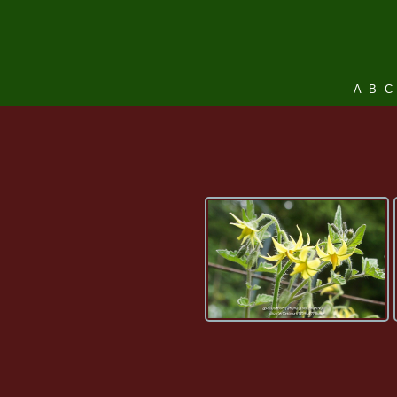
A
B
C