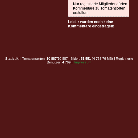
Nur registrierte Mitglieder dürfen
Kommentare zu Tomatensorten
erstellen.
Leider wurden noch keine
Kommentare eingetragen!
Statistik
|| Tomatensorten:
10 887
/10 887 | Bilder:
51 551
(4 763,76 MB) | Registrierte
Benutzer:
4 709
||
Impressum