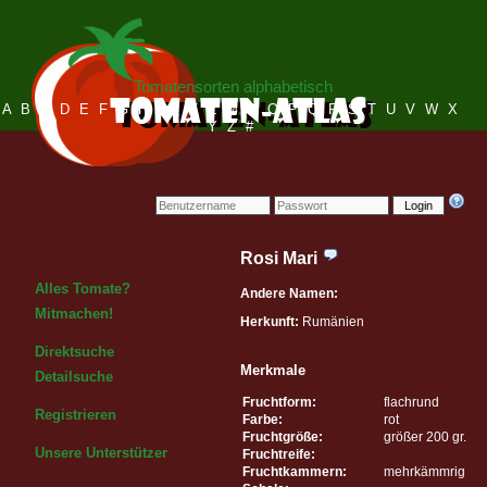
Tomatensorten alphabetisch
A
B
C
D
E
F
G
H
I
J
K
L
M
N
O
P
Q
R
S
T
U
V
W
X
Y
Z
#
Login
Rosi Mari
Alles Tomate?
Andere Namen:
Mitmachen!
Herkunft:
Rumänien
Direktsuche
Merkmale
Detailsuche
Fruchtform:
flachrund
Registrieren
Farbe:
rot
Fruchtgröße:
größer 200 gr.
Unsere Unterstützer
Fruchtreife:
Fruchtkammern:
mehrkämmrig