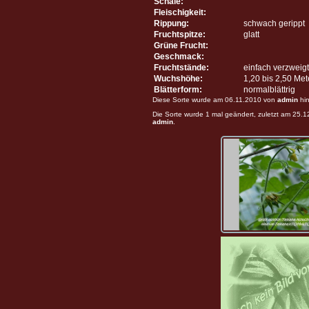
Schale:
Fleischigkeit:
Rippung:
schwach gerippt
Fruchtspitze:
glatt
Grüne Frucht:
Geschmack:
Fruchtstände:
einfach verzweigt
Wuchshöhe:
1,20 bis 2,50 Me
Blätterform:
normalblättrig
Diese Sorte wurde am 06.11.2010 von
admin
hin
Die Sorte wurde 1 mal geändert, zuletzt am 25.
admin
.