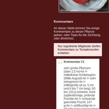
Kommentare
An dieser Stelle können Sie einige
Kommentare zu dieser Pflanze
geben, oder Tipps für die Züchtung,
oder ähnliches.
Nur registrierte Mitglieder dürfen
Kommentare zu Tomatensorten
erstellen.
Kommentar #1
sehr große Pflanzen
(über 2,5 m)<br />
mittelfrüher Erntebeginn
(Mitte August)<br /> sehr
ertragreich<br />
mittelgroße (ø ca. 5 cm
und 6 bis 7 cm lang), 60
bis 120 g schwere, breit
zapfenförmige, pinkrote
Früchte<br /> schwerste
geerntete Frucht: 147
g<br /> süßfruchtig<br />