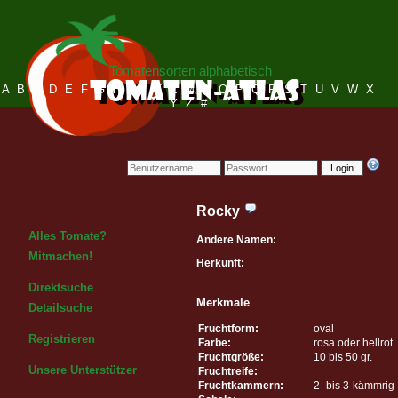
Tomatensorten alphabetisch
A
B
C
D
E
F
G
H
I
J
K
L
M
N
O
P
Q
R
S
T
U
V
W
X
Y
Z
#
Login
Rocky
Alles Tomate?
Andere Namen:
Mitmachen!
Herkunft:
Direktsuche
Merkmale
Detailsuche
Fruchtform:
oval
Registrieren
Farbe:
rosa oder hellrot
Fruchtgröße:
10 bis 50 gr.
Unsere Unterstützer
Fruchtreife:
Fruchtkammern:
2- bis 3-kämmrig