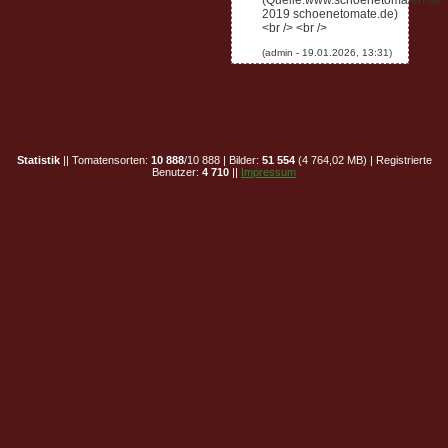
(Quelle:www.schoenetomaten.de
2019 schoenetomate.de)
<br /> <br />
Statistik
|| Tomatensorten:
10 888
/10 888 | Bilder:
51 554
(4 764,02 MB) | Registrierte
Benutzer:
4 710
||
Impressum