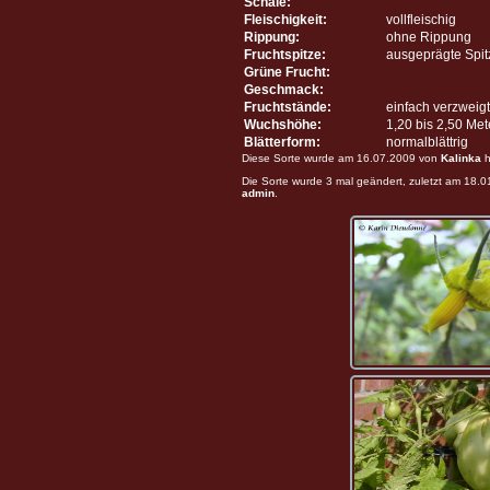
Schale:
Fleischigkeit:
vollfleischig
Rippung:
ohne Rippung
Fruchtspitze:
ausgeprägte Spit
Grüne Frucht:
Geschmack:
Fruchtstände:
einfach verzweigt
Wuchshöhe:
1,20 bis 2,50 Me
Blätterform:
normalblättrig
Diese Sorte wurde am 16.07.2009 von
Kalinka
h
Die Sorte wurde 3 mal geändert, zuletzt am 18.
admin
.