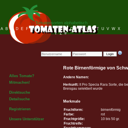
Tomatensorten alphabetisch
A
B
C
D
E
F
G
H
I
J
K
L
M
N
O
P
Q
R
S
T
U
V
W
X
Y
Z
#
Login
Rote Birnenförmige von Sc
Alles Tomate?
Andere Namen:
Mitmachen!
Herkunft:
lt Pro Specia Rara Sorte, die b
Breisgau selektiert wurde
Direktsuche
Detailsuche
Merkmale
Registrieren
Fruchtform:
birnenförmig
Farbe:
rot
Fruchtgröße:
10 bis 50 gr.
Unsere Unterstützer
Fruchtreife:
Fruchtkammern: