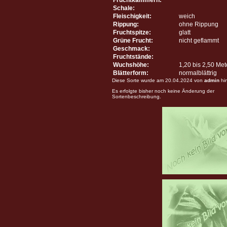
Schale:
Fleischigkeit:
weich
Rippung:
ohne Rippung
Fruchtspitze:
glatt
Grüne Frucht:
nicht geflammt
Geschmack:
Fruchtstände:
Wuchshöhe:
1,20 bis 2,50 Me
Blätterform:
normalblättrig
Diese Sorte wurde am 20.04.2024 von
admin
hi
Es erfolgte bisher noch keine Änderung der
Sortenbeschreibung.