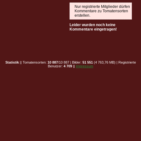
Nur registrierte Mitglieder dürfen
Kommentare zu Tomatensorten
erstellen.
Leider wurden noch keine
Kommentare eingetragen!
Statistik
|| Tomatensorten:
10 887
/10 887 | Bilder:
51 551
(4 763,76 MB) | Registrierte
Benutzer:
4 709
||
Impressum