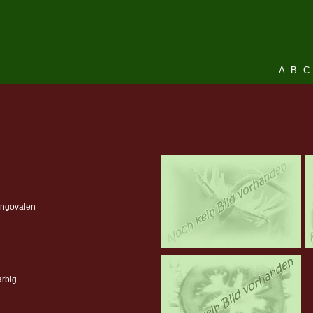
A
B
C
angovalen
arbig