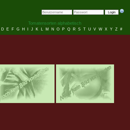
Login
Tomatensorten alphabetisch
D
E
F
G
H
I
J
K
L
M
N
O
P
Q
R
S
T
U
V
W
X
Y
Z
#