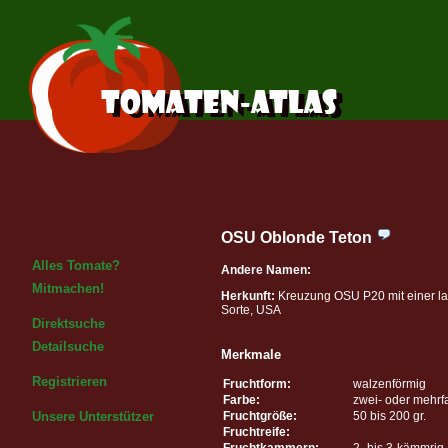
OSU Oblonde Teton
Alles Tomate?
Andere Namen:
Mitmachen!
Herkunft:
Kreuzung OSU P20 mit einer l
Sorte, USA
Direktsuche
Detailsuche
Merkmale
Registrieren
Fruchtform:
walzenförmig
Farbe:
zwei- oder mehrf
Fruchtgröße:
50 bis 200 gr.
Unsere Unterstützer
Fruchtreife:
Fruchtkammern:
2- bis 3-kämmrig