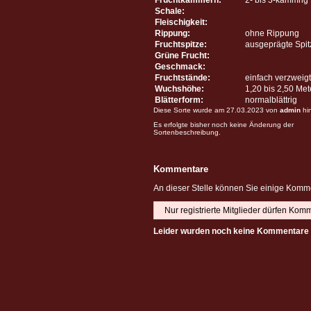
Schale:
Fleischigkeit:
Rippung:
ohne Rippung
Fruchtspitze:
ausgeprägte Spit
Grüne Frucht:
Geschmack:
Fruchtstände:
einfach verzweigt
Wuchshöhe:
1,20 bis 2,50 Me
Blätterform:
normalblättrig
Diese Sorte wurde am 27.03.2023 von
admin
hi
Es erfolgte bisher noch keine Änderung der
Sortenbeschreibung.
Kommentare
An dieser Stelle können Sie einige Komme
Nur registrierte Mitglieder dürfen Kom
Leider wurden noch keine Kommentare 