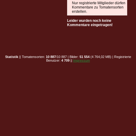
Nur registrierte Mitglieder dürfen
Kommentare zu Tomatensorten
erstellen.
Leider wurden noch keine
Kommentare eingetragen!
Statistik
|| Tomatensorten:
10 887
/10 887 | Bilder:
51 554
(4 764,02 MB) | Registrierte
Benutzer:
4 709
||
Impressum