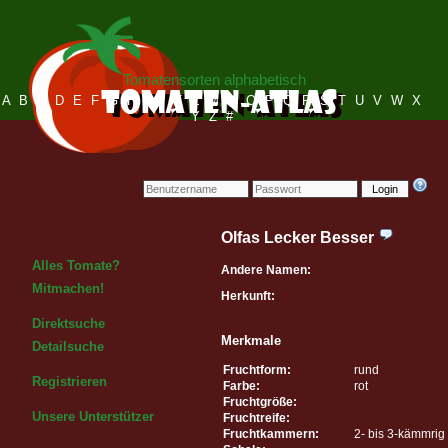
Tomatensorten alphabetisch
A
B
C
D
E
F
G
H
I
J
K
L
M
N
O
P
Q
R
S
T
U
V
W
X
Y
Z
#
Login
Olfas Lecker Besser
Alles Tomate?
Andere Namen:
Mitmachen!
Herkunft:
Direktsuche
Merkmale
Detailsuche
Fruchtform:
rund
Registrieren
Farbe:
rot
Fruchtgröße:
Unsere Unterstützer
Fruchtreife:
Fruchtkammern:
2- bis 3-kämmrig