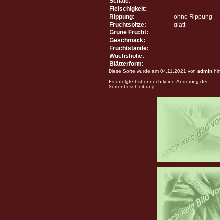
Schale:
Fleischigkeit:
Rippung:
ohne Rippung
Fruchtspitze:
glatt
Grüne Frucht:
Geschmack:
Fruchtstände:
Wuchshöhe:
Blätterform:
Diese Sorte wurde am 04.11.2021 von
admin
hin
Es erfolgte bisher noch keine Änderung der
Sortenbeschreibung.