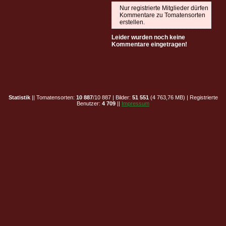
Nur registrierte Mitglieder dürfen
Kommentare zu Tomatensorten
erstellen.
Leider wurden noch keine
Kommentare eingetragen!
Statistik
|| Tomatensorten:
10 887
/10 887 | Bilder:
51 551
(4 763,76 MB) | Registrierte
Benutzer:
4 709
||
Impressum