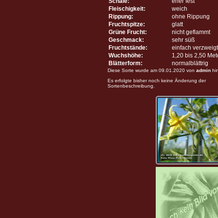
Schale:
eher fest
Fleischigkeit:
weich
Rippung:
ohne Rippung
Fruchtspitze:
glatt
Grüne Frucht:
nicht geflammt
Geschmack:
sehr süß
Fruchtstände:
einfach verzweigt
Wuchshöhe:
1,20 bis 2,50 Me
Blätterform:
normalblättrig
Diese Sorte wurde am 09.01.2020 von
admin
hi
Es erfolgte bisher noch keine Änderung der
Sortenbeschreibung.