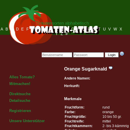
Tomatensorten alphabetisch
A
B
C
D
E
F
G
H
I
J
K
L
M
N
O
P
Q
R
S
T
U
V
W
X
Y
Z
#
Login
Orange Sugarknald
Alles Tomate?
Andere Namen:
Mitmachen!
Herkunft:
Direktsuche
Merkmale
Detailsuche
Fruchtform:
rund
Registrieren
Farbe:
orange
Fruchtgröße:
10 bis 50 gr.
Unsere Unterstützer
Fruchtreife:
mittel
Fruchtkammern:
2- bis 3-kämmrig