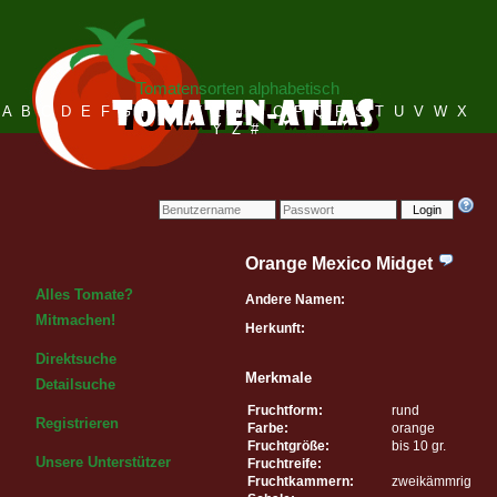
Tomatensorten alphabetisch
A
B
C
D
E
F
G
H
I
J
K
L
M
N
O
P
Q
R
S
T
U
V
W
X
Y
Z
#
Login
Orange Mexico Midget
Alles Tomate?
Andere Namen:
Mitmachen!
Herkunft:
Direktsuche
Merkmale
Detailsuche
Fruchtform:
rund
Registrieren
Farbe:
orange
Fruchtgröße:
bis 10 gr.
Unsere Unterstützer
Fruchtreife:
Fruchtkammern:
zweikämmrig