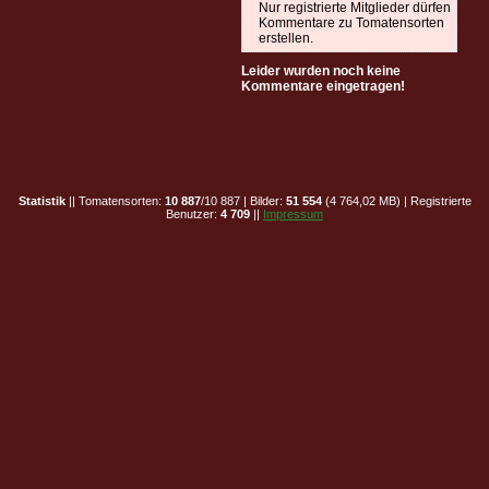
Nur registrierte Mitglieder dürfen
Kommentare zu Tomatensorten
erstellen.
Leider wurden noch keine
Kommentare eingetragen!
Statistik
|| Tomatensorten:
10 887
/10 887 | Bilder:
51 554
(4 764,02 MB) | Registrierte
Benutzer:
4 709
||
Impressum