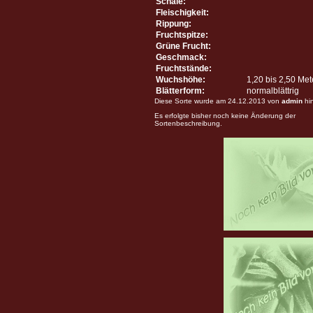
Schale:
Fleischigkeit:
Rippung:
Fruchtspitze:
Grüne Frucht:
Geschmack:
Fruchtstände:
Wuchshöhe:
1,20 bis 2,50 Me
Blätterform:
normalblättrig
Diese Sorte wurde am 24.12.2013 von
admin
hi
Es erfolgte bisher noch keine Änderung der
Sortenbeschreibung.