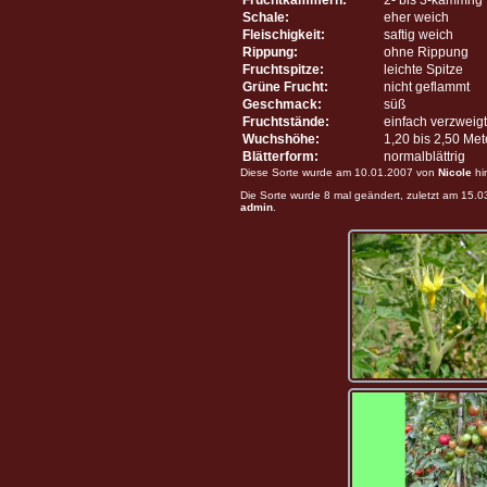
Schale:
eher weich
Fleischigkeit:
saftig weich
Rippung:
ohne Rippung
Fruchtspitze:
leichte Spitze
Grüne Frucht:
nicht geflammt
Geschmack:
süß
Fruchtstände:
einfach verzweigt
Wuchshöhe:
1,20 bis 2,50 Me
Blätterform:
normalblättrig
Diese Sorte wurde am 10.01.2007 von
Nicole
hi
Die Sorte wurde 8 mal geändert, zuletzt am 15.
admin
.