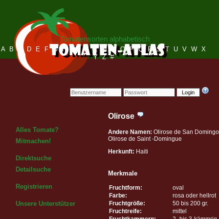
Tomatensorten alphabetisch
A
B
C
D
E
F
G
H
I
J
K
L
M
N
O
P
Q
R
S
T
U
V
W
X
Y
Z
#
Login
Olirose
Alles Tomate?
Andere Namen:
Olirose de San Domingo
Olirose de Saint -Domingue
Mitmachen!
Herkunft:
Haiti
Direktsuche
Detailsuche
Merkmale
Registrieren
Fruchtform:
oval
Farbe:
rosa oder hellrot
Fruchtgröße:
50 bis 200 gr.
Unsere Unterstützer
Fruchtreife:
mittel
Fruchtkammern:
2- bis 3-kämmrig