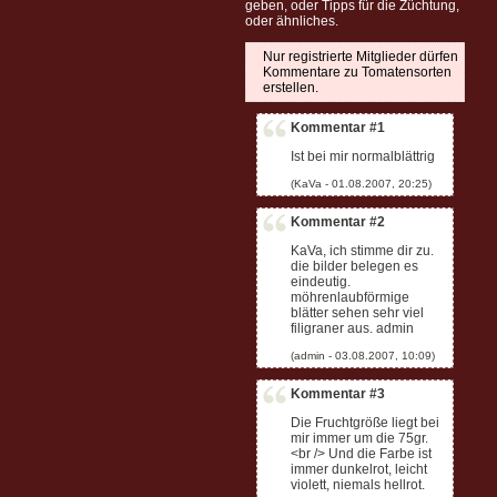
geben, oder Tipps für die Züchtung,
oder ähnliches.
Nur registrierte Mitglieder dürfen
Kommentare zu Tomatensorten
erstellen.
Kommentar #1
Ist bei mir normalblättrig
Kommentar #2
KaVa, ich stimme dir zu.
die bilder belegen es
eindeutig.
möhrenlaubförmige
blätter sehen sehr viel
filigraner aus. admin
Kommentar #3
Die Fruchtgröße liegt bei
mir immer um die 75gr.
<br /> Und die Farbe ist
immer dunkelrot, leicht
violett, niemals hellrot.