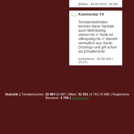
Kommentar #4
Tomatenliebhaber
können diese Varietät
auch Mehrtriebig
ziehen<br /> Sorte ist
offenpollig<br /> stammt
vermutlich aus Santo
Domingo und gilt schon
als Erhaltersorte
Statistik
|| Tomatensorten:
10 887
/10 887 | Bilder:
51 551
(4 763,76 MB) | Registrierte
Benutzer:
4 709
||
Impressum