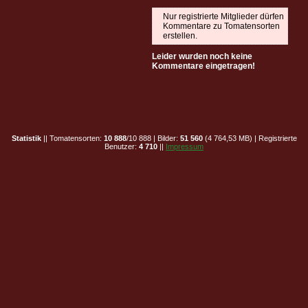
Nur registrierte Mitglieder dürfen
Kommentare zu Tomatensorten
erstellen.
Leider wurden noch keine
Kommentare eingetragen!
Statistik
|| Tomatensorten:
10 888
/10 888 | Bilder:
51 560
(4 764,53 MB) | Registrierte
Benutzer:
4 710
||
Impressum