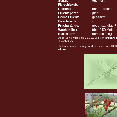
Schale:
eher fest
Fleischigkeit:
Rippung:
ohne Rippung
Fruchtspitze:
glatt
Grüne Frucht:
geflammt
Geschmack:
süß
Fruchtstände:
gegenständige R
Wuchshöhe:
über 2,50 Meter
Blätterform:
normalblättrig
Diese Sorte wurde am 28.12.2006 von
brennnes
hinzugefügt.
Die Sorte wurde 3 mal geändert, zuletzt am 18.
admin
.