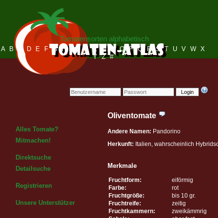
Tomatensorten alphabetisch
A
B
C
D
E
F
G
H
I
J
K
L
M
N
O
P
Q
R
S
T
U
V
W
X
Y
Z
#
Login
Oliventomate
Alles Tomate?
Andere Namen:
Pandorino
Mitmachen!
Herkunft:
Italien, wahrscheinlich Hybrids
Direktsuche
Merkmale
Detailsuche
Fruchtform:
eiförmig
Registrieren
Farbe:
rot
Fruchtgröße:
bis 10 gr.
Unsere Unterstützer
Fruchtreife:
zeitig
Fruchtkammern:
zweikämmrig