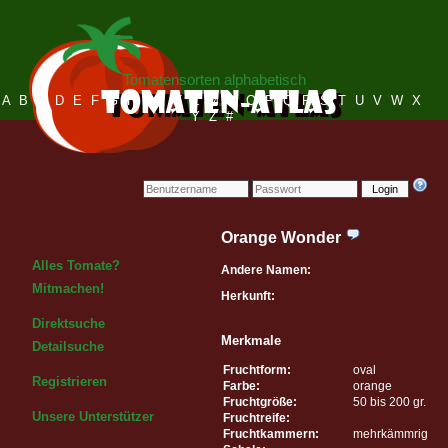
Tomatensorten alphabetisch
A
B
C
D
E
F
G
H
I
J
K
L
M
N
O
P
Q
R
S
T
U
V
W
X
Y
Z
#
Login
Orange Wonder
Alles Tomate?
Andere Namen:
Mitmachen!
Herkunft:
Direktsuche
Merkmale
Detailsuche
Fruchtform:
oval
Registrieren
Farbe:
orange
Fruchtgröße:
50 bis 200 gr.
Unsere Unterstützer
Fruchtreife:
Fruchtkammern:
mehrkämmrig