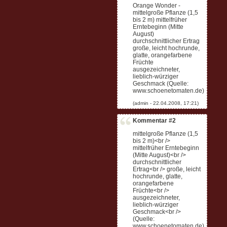
Orange Wonder -
mittelgroße Pflanze (1,5
bis 2 m) mittelfrüher
Erntebeginn (Mitte
August)
durchschnittlicher Ertrag
große, leicht hochrunde,
glatte, orangefarbene
Früchte
ausgezeichneter,
lieblich-würziger
Geschmack (Quelle:
www.schoenetomaten.de)
Kommentar #2
mittelgroße Pflanze (1,5
bis 2 m)<br />
mittelfrüher Erntebeginn
(Mitte August)<br />
durchschnittlicher
Ertrag<br /> große, leicht
hochrunde, glatte,
orangefarbene
Früchte<br />
ausgezeichneter,
lieblich-würziger
Geschmack<br />
(Quelle:
www.schoenetomaten.de)