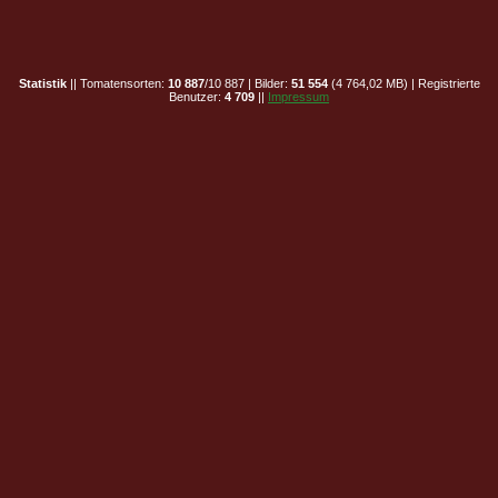
Statistik
|| Tomatensorten:
10 887
/10 887 | Bilder:
51 554
(4 764,02 MB) | Registrierte
Benutzer:
4 709
||
Impressum