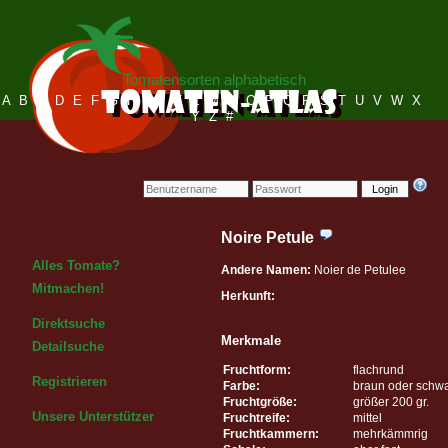
Tomatensorten alphabetisch
A
B
C
D
E
F
G
H
I
J
K
L
M
N
O
P
Q
R
S
T
U
V
W
X
Y
Z
#
Login
Noire Petule
Alles Tomate?
Andere Namen:
Noier de Petulee
Mitmachen!
Herkunft:
Direktsuche
Merkmale
Detailsuche
Fruchtform:
flachrund
Registrieren
Farbe:
braun oder schw
Fruchtgröße:
größer 200 gr.
Unsere Unterstützer
Fruchtreife:
mittel
Fruchtkammern:
mehrkämmrig