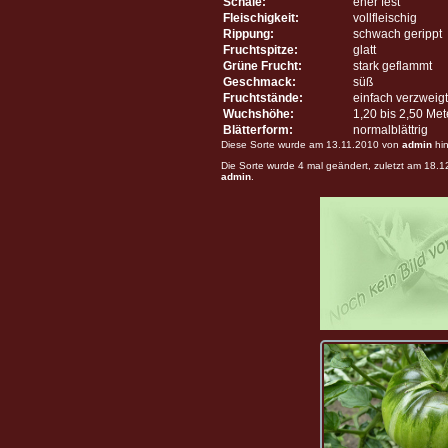
Schale:
eher fest
Fleischigkeit:
vollfleischig
Rippung:
schwach gerippt
Fruchtspitze:
glatt
Grüne Frucht:
stark geflammt
Geschmack:
süß
Fruchtstände:
einfach verzweigt
Wuchshöhe:
1,20 bis 2,50 Me
Blätterform:
normalblättrig
Diese Sorte wurde am 13.11.2010 von
admin
hin
Die Sorte wurde 4 mal geändert, zuletzt am 18.
admin
.