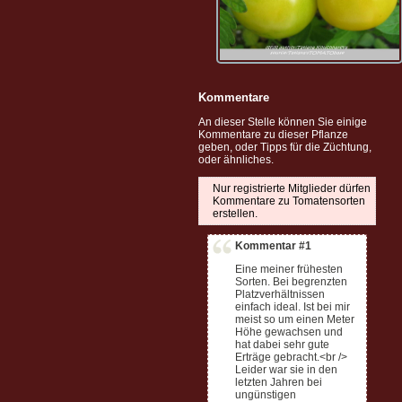
Kommentare
An dieser Stelle können Sie einige
Kommentare zu dieser Pflanze
geben, oder Tipps für die Züchtung,
oder ähnliches.
Nur registrierte Mitglieder dürfen
Kommentare zu Tomatensorten
erstellen.
Kommentar #1
Eine meiner frühesten
Sorten. Bei begrenzten
Platzverhältnissen
einfach ideal. Ist bei mir
meist so um einen Meter
Höhe gewachsen und
hat dabei sehr gute
Erträge gebracht.<br />
Leider war sie in den
letzten Jahren bei
ungünstigen