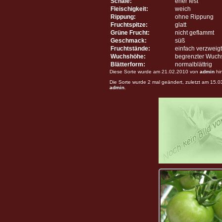
Schale:
eher fest
Fleischigkeit:
weich
Rippung:
ohne Rippung
Fruchtspitze:
glatt
Grüne Frucht:
nicht geflammt
Geschmack:
süß
Fruchtstände:
einfach verzweigt
Wuchshöhe:
begrenzter Wuch
Blätterform:
normalblättrig
Diese Sorte wurde am 21.02.2010 von
admin
hi
Die Sorte wurde 2 mal geändert, zuletzt am 15.
admin
.