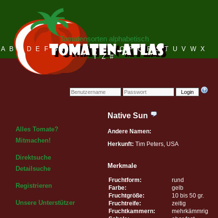
Tomatensorten alphabetisch
A
B
C
D
E
F
G
H
I
J
K
L
M
N
O
P
Q
R
S
T
U
V
W
X
Y
Z
#
Login
Native Sun
Alles Tomate?
Andere Namen:
Mitmachen!
Herkunft:
Tim Peters, USA
Direktsuche
Merkmale
Detailsuche
Fruchtform:
rund
Registrieren
Farbe:
gelb
Fruchtgröße:
10 bis 50 gr.
Unsere Unterstützer
Fruchtreife:
zeitig
Fruchtkammern:
mehrkämmrig