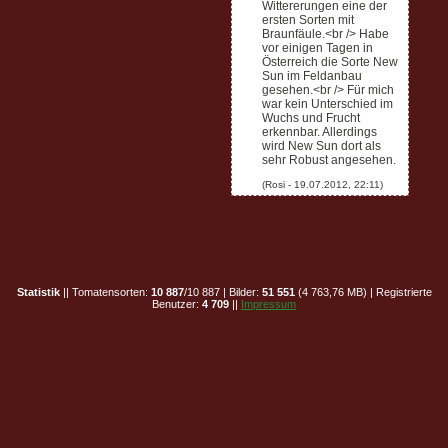
Wittererungen eine der
ersten Sorten mit
Braunfäule.<br /> Habe
vor einigen Tagen in
Österreich die Sorte New
Sun im Feldanbau
gesehen.<br /> Für mich
war kein Unterschied im
Wuchs und Frucht
erkennbar. Allerdings
wird New Sun dort als
sehr Robust angesehen.
Statistik
|| Tomatensorten:
10 887
/10 887 | Bilder:
51 551
(4 763,76 MB) | Registrierte
Benutzer:
4 709
||
Impressum