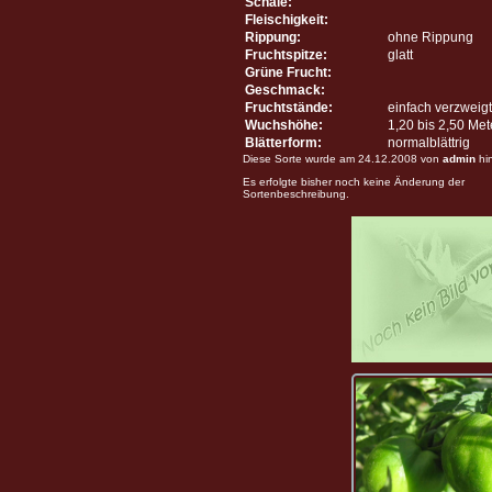
Schale:
Fleischigkeit:
Rippung:
ohne Rippung
Fruchtspitze:
glatt
Grüne Frucht:
Geschmack:
Fruchtstände:
einfach verzweigt
Wuchshöhe:
1,20 bis 2,50 Me
Blätterform:
normalblättrig
Diese Sorte wurde am 24.12.2008 von
admin
hi
Es erfolgte bisher noch keine Änderung der
Sortenbeschreibung.