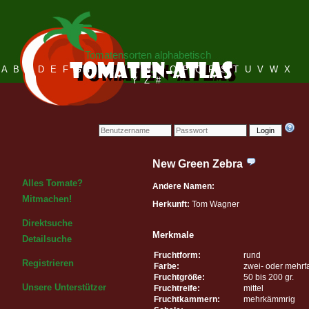
Tomatensorten alphabetisch
A
B
C
D
E
F
G
H
I
J
K
L
M
N
O
P
Q
R
S
T
U
V
W
X
Y
Z
#
Login
New Green Zebra
Alles Tomate?
Andere Namen:
Mitmachen!
Herkunft:
Tom Wagner
Direktsuche
Merkmale
Detailsuche
Fruchtform:
rund
Registrieren
Farbe:
zwei- oder mehrf
Fruchtgröße:
50 bis 200 gr.
Unsere Unterstützer
Fruchtreife:
mittel
Fruchtkammern:
mehrkämmrig