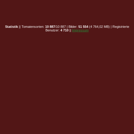
Statistik
|| Tomatensorten:
10 887
/10 887 | Bilder:
51 554
(4 764,02 MB) | Registrierte
Benutzer:
4 710
||
Impressum