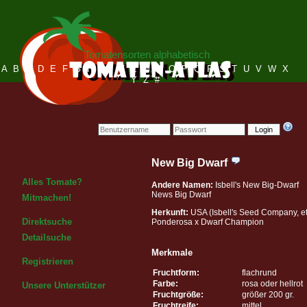
Tomatensorten alphabetisch
A
B
C
D
E
F
G
H
I
J
K
L
M
N
O
P
Q
R
S
T
U
V
W
X
Y
Z
#
Login
New Big Dwarf
Alles Tomate?
Andere Namen:
Isbell's New Big-Dwarf
News Big Dwarf
Mitmachen!
Herkunft:
USA (Isbell's Seed Company, e
Direktsuche
Ponderosa x Dwarf Champion
Detailsuche
Merkmale
Registrieren
Fruchtform:
flachrund
Farbe:
rosa oder hellrot
Unsere Unterstützer
Fruchtgröße:
größer 200 gr.
Fruchtreife:
mittel