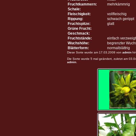
Fruchtkammern:
mehrkämmrig
Schale:
Fleischigkeit:
vollfleischig
Rippung:
schwach gerippt
Fruchtspitze:
glatt
Grüne Frucht:
Geschmack:
Fruchtstände:
einfach verzweigt
Wuchshöhe:
begrenzter Wuch
Blätterform:
normalblättrig
Diese Sorte wurde am 17.03.2008 von
admin
hi
Die Sorte wurde 5 mal geändert, zuletzt am 03.
admin
.