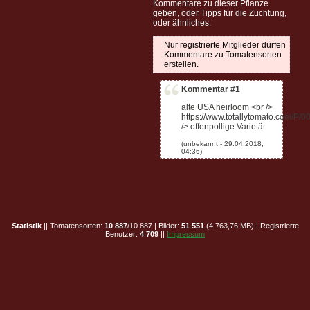
Kommentare zu dieser Pflanze
geben, oder Tipps für die Züchtung,
oder ähnliches.
Nur registrierte Mitglieder dürfen
Kommentare zu Tomatensorten
erstellen.
Kommentar #1
alte USA heirloom <br />
https://www.totallytomato.com/P
/> offenpollige Varietät
Statistik
|| Tomatensorten:
10 887
/10 887 | Bilder:
51 551
(4 763,76 MB) | Registrierte
Benutzer:
4 709
||
Impressum