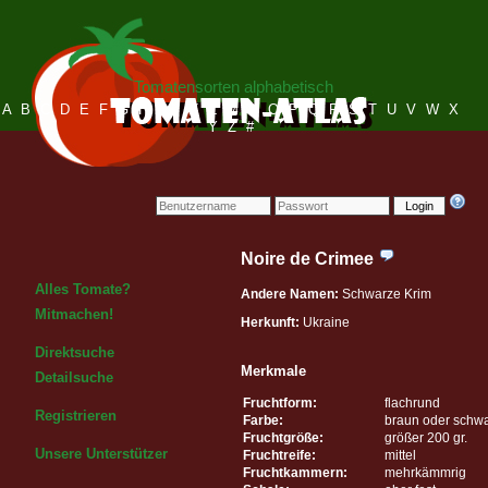
Tomatensorten alphabetisch
A
B
C
D
E
F
G
H
I
J
K
L
M
N
O
P
Q
R
S
T
U
V
W
X
Y
Z
#
Login
Noire de Crimee
Alles Tomate?
Andere Namen:
Schwarze Krim
Mitmachen!
Herkunft:
Ukraine
Direktsuche
Merkmale
Detailsuche
Fruchtform:
flachrund
Registrieren
Farbe:
braun oder schw
Fruchtgröße:
größer 200 gr.
Unsere Unterstützer
Fruchtreife:
mittel
Fruchtkammern:
mehrkämmrig