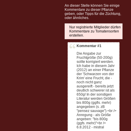
An dieser Stelle können Sie einige
Kommentare zu dieser Pflanze
geben, oder Tipps für die Züchtung,
oder ähnliches.
Nur registrierte Mitglieder dürfen
Kommentare zu Tomatensorten
erstellen.
Kommentar #1
Die Angabe zur
Fruchtgröße (50-200g)
sollte korrigiert werden.
Ich habe in diesem Jahr
(2012) an einer Pflanze
der 'Schwarzen von der
Krim' eine Frucht, die -
noch nicht ganz
ausgereift - bereits jetzt
deutlich schwerer ist als
650g! In der sonstigen
Literatur werden Größen
bis 800g (ggfls. mehr)
angegeben (s. zB
"pensez sauvage").<br />
Anregung - als Größe
angeben: "bis 800g
(ggfs. mehr)"<br />
6.8.2012 - mistral