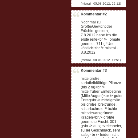
Kommentar #2
Nochmal zu
Größe/Gewicht der
Früchte: gestern,
7.8.2012 habe ich die
erste reife<br /> Tomate
geerntet: 711 g! Und
köstlich!<br /> mistral -
8.8.2012
Kommentar #3
mittelgroße,
kartoffelblättrige Pflanze
(bis 2 m)<br />
mittelfrüher Erntebeginn
(Mitte August)<br /> guter
Ertrag<br /> mittelgroße
bis große, breitrunde,
scharlachrote Früchte
mit schwarzgrünem
Kragen<br /> größte
geerntete Frucht: 301
g<br /> ausgezeichneter,
süßer Geschmack, sehr
saftig<br /> leider nicht