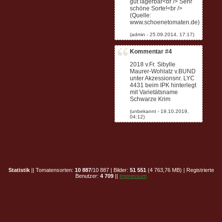
gut lagerbar<br /> Sehr
schöne Sorte!<br />
(Quelle:
www.schoenetomaten.de)
Kommentar #4
2018 v.Fr. Sibylle
Maurer-Wohlatz v.BUND
unter Akzessionsnr. LYC
4431 beim IPK hinterlegt
mit Varietätsname
Schwarze Krim
Statistik
|| Tomatensorten:
10 887
/10 887 | Bilder:
51 551
(4 763,76 MB) | Registrierte
Benutzer:
4 709
||
Impressum