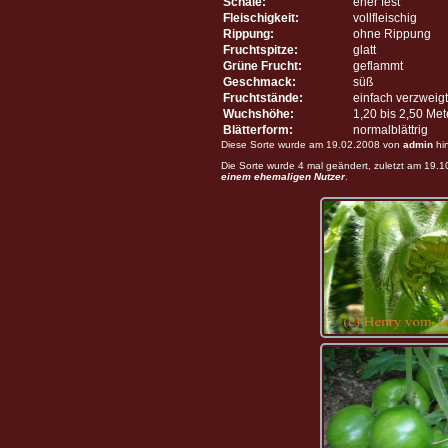
Schale:
eher fest
Fleischigkeit:
vollfleischig
Rippung:
ohne Rippung
Fruchtspitze:
glatt
Grüne Frucht:
geflammt
Geschmack:
süß
Fruchtstände:
einfach verzweigt
Wuchshöhe:
1,20 bis 2,50 Me
Blätterform:
normalblättrig
Diese Sorte wurde am 19.02.2008 von
admin
hi
Die Sorte wurde 4 mal geändert, zuletzt am 19.
einem ehemaligen Nutzer
.