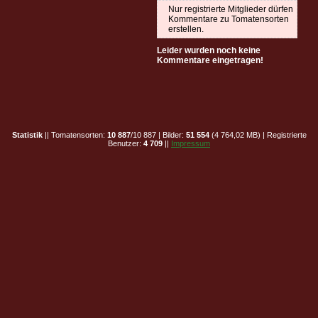
Nur registrierte Mitglieder dürfen
Kommentare zu Tomatensorten
erstellen.
Leider wurden noch keine
Kommentare eingetragen!
Statistik
|| Tomatensorten:
10 887
/10 887 | Bilder:
51 554
(4 764,02 MB) | Registrierte
Benutzer:
4 709
||
Impressum