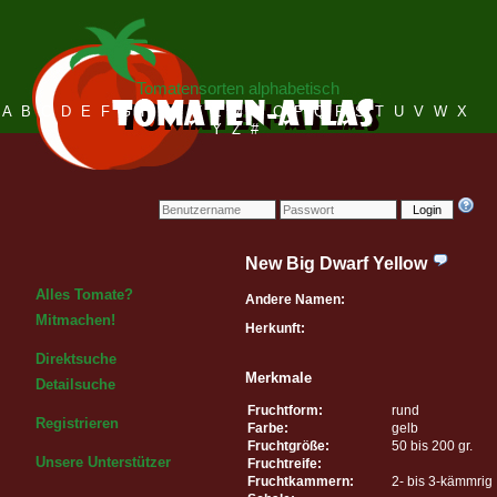
Tomatensorten alphabetisch
A
B
C
D
E
F
G
H
I
J
K
L
M
N
O
P
Q
R
S
T
U
V
W
X
Y
Z
#
Login
New Big Dwarf Yellow
Alles Tomate?
Andere Namen:
Mitmachen!
Herkunft:
Direktsuche
Merkmale
Detailsuche
Fruchtform:
rund
Registrieren
Farbe:
gelb
Fruchtgröße:
50 bis 200 gr.
Unsere Unterstützer
Fruchtreife:
Fruchtkammern:
2- bis 3-kämmrig