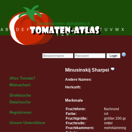
Tomatensorten alphabetisch
A
B
C
D
E
F
G
H
I
J
K
L
M
N
O
P
Q
R
S
T
U
V
W
X
Y
Z
#
Login
Minusinskij Sharpei
Alles Tomate?
Andere Namen:
Mitmachen!
Herkunft:
Direktsuche
Merkmale
Detailsuche
Fruchtform:
flachrund
Registrieren
Farbe:
rot
Fruchtgröße:
größer 200 gr.
Unsere Unterstützer
Fruchtreife:
mittel
Fruchtkammern:
mehrkämmrig