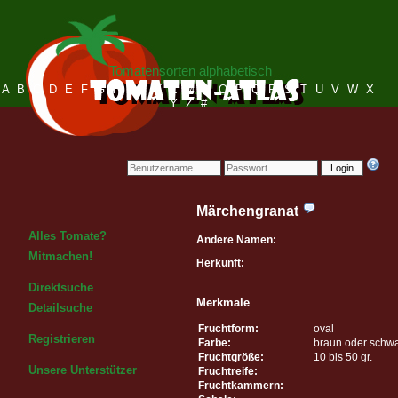
Tomatensorten alphabetisch
A
B
C
D
E
F
G
H
I
J
K
L
M
N
O
P
Q
R
S
T
U
V
W
X
Y
Z
#
Login
Märchengranat
Alles Tomate?
Andere Namen:
Mitmachen!
Herkunft:
Direktsuche
Merkmale
Detailsuche
Fruchtform:
oval
Registrieren
Farbe:
braun oder schw
Fruchtgröße:
10 bis 50 gr.
Unsere Unterstützer
Fruchtreife:
Fruchtkammern: