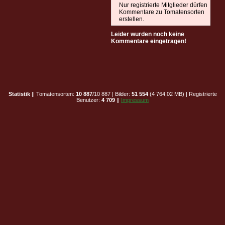
Nur registrierte Mitglieder dürfen
Kommentare zu Tomatensorten
erstellen.
Leider wurden noch keine
Kommentare eingetragen!
Statistik
|| Tomatensorten:
10 887
/10 887 | Bilder:
51 554
(4 764,02 MB) | Registrierte
Benutzer:
4 709
||
Impressum