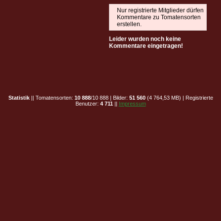
Nur registrierte Mitglieder dürfen
Kommentare zu Tomatensorten
erstellen.
Leider wurden noch keine
Kommentare eingetragen!
Statistik
|| Tomatensorten:
10 888
/10 888 | Bilder:
51 560
(4 764,53 MB) | Registrierte
Benutzer:
4 711
||
Impressum