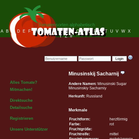
Tomatensorten alphabetisch
A
B
C
D
E
F
G
H
I
J
K
L
M
N
O
P
Q
R
S
T
U
V
W
X
Y
Z
#
Login
Minusinskij Sacharnij
Alles Tomate?
Andere Namen:
Minusinski Sugar
Minusinskiy Sacharniy
Mitmachen!
Herkunft:
Russland
Direktsuche
Detailsuche
Merkmale
Registrieren
Fruchtform:
herzförmig
Farbe:
rot
Fruchtgröße:
Unsere Unterstützer
Fruchtreife:
mittel
Fruchtkammern:
mehrkämmrig