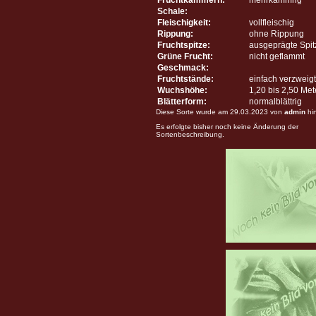
Schale:
Fleischigkeit:
vollfleischig
Rippung:
ohne Rippung
Fruchtspitze:
ausgeprägte Spit
Grüne Frucht:
nicht geflammt
Geschmack:
Fruchtstände:
einfach verzweigt
Wuchshöhe:
1,20 bis 2,50 Me
Blätterform:
normalblättrig
Diese Sorte wurde am 29.03.2023 von
admin
hi
Es erfolgte bisher noch keine Änderung der
Sortenbeschreibung.