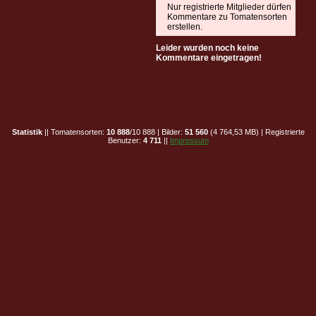
Nur registrierte Mitglieder dürfen
Kommentare zu Tomatensorten
erstellen.
Leider wurden noch keine
Kommentare eingetragen!
Statistik
|| Tomatensorten:
10 888
/10 888 | Bilder:
51 560
(4 764,53 MB) | Registrierte
Benutzer:
4 711
||
Impressum