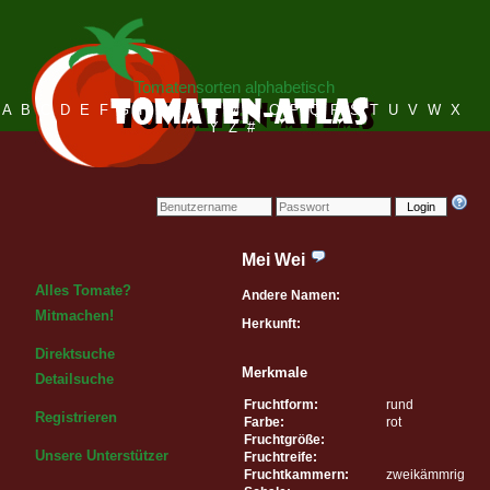
Tomatensorten alphabetisch
A
B
C
D
E
F
G
H
I
J
K
L
M
N
O
P
Q
R
S
T
U
V
W
X
Y
Z
#
Login
Mei Wei
Alles Tomate?
Andere Namen:
Mitmachen!
Herkunft:
Direktsuche
Merkmale
Detailsuche
Fruchtform:
rund
Registrieren
Farbe:
rot
Fruchtgröße:
Unsere Unterstützer
Fruchtreife:
Fruchtkammern:
zweikämmrig