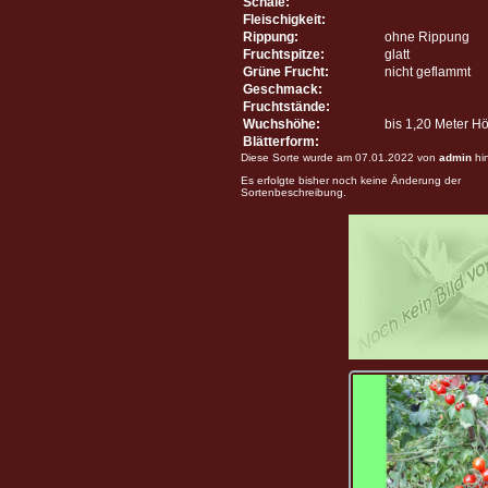
Schale:
Fleischigkeit:
Rippung:
ohne Rippung
Fruchtspitze:
glatt
Grüne Frucht:
nicht geflammt
Geschmack:
Fruchtstände:
Wuchshöhe:
bis 1,20 Meter H
Blätterform:
Diese Sorte wurde am 07.01.2022 von
admin
hi
Es erfolgte bisher noch keine Änderung der
Sortenbeschreibung.