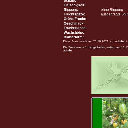
Schale:
Fleischigkeit:
Rippung:
ohne Rippung
Fruchtspitze:
ausgeprägte Spit
Grüne Frucht:
Geschmack:
Fruchtstände:
Wuchshöhe:
Blätterform:
Diese Sorte wurde am 20.10.2021 von
admin
hi
Die Sorte wurde 1 mal geändert, zuletzt am 16.
admin
.