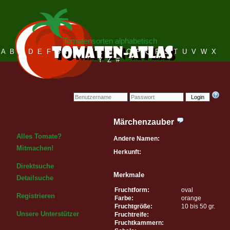
Tomatensorten alphabetisch
A
B
C
D
E
F
G
H
I
J
K
L
M
N
O
P
Q
R
S
T
U
V
W
X
Y
Z
#
Login
Märchenzauber
Alles Tomate?
Andere Namen:
Mitmachen!
Herkunft:
Direktsuche
Merkmale
Detailsuche
Fruchtform:
oval
Registrieren
Farbe:
orange
Fruchtgröße:
10 bis 50 gr.
Unsere Unterstützer
Fruchtreife:
Fruchtkammern: