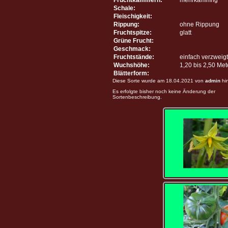
Schale:
Fleischigkeit:
Rippung:
ohne Rippung
Fruchtspitze:
glatt
Grüne Frucht:
Geschmack:
Fruchtstände:
einfach verzweigt
Wuchshöhe:
1,20 bis 2,50 Me
Blätterform:
Diese Sorte wurde am 18.04.2021 von
admin
hi
Es erfolgte bisher noch keine Änderung der
Sortenbeschreibung.