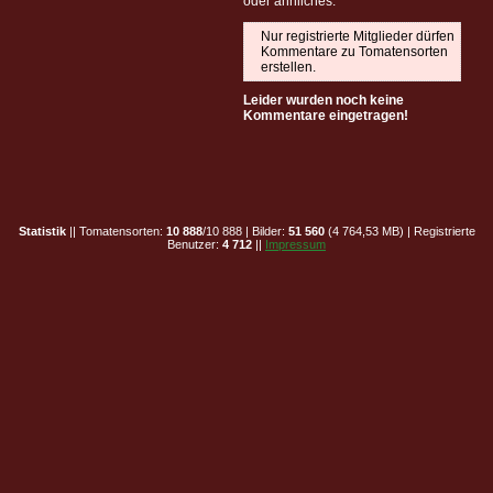
oder ähnliches.
Nur registrierte Mitglieder dürfen
Kommentare zu Tomatensorten
erstellen.
Leider wurden noch keine
Kommentare eingetragen!
Statistik
|| Tomatensorten:
10 888
/10 888 | Bilder:
51 560
(4 764,53 MB) | Registrierte
Benutzer:
4 712
||
Impressum