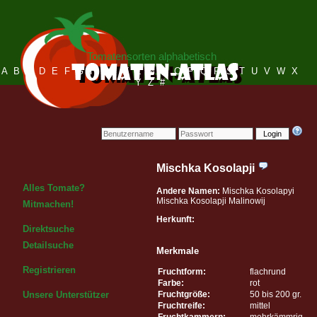
Tomatensorten alphabetisch
A
B
C
D
E
F
G
H
I
J
K
L
M
N
O
P
Q
R
S
T
U
V
W
X
Y
Z
#
Login
Mischka Kosolapji
Alles Tomate?
Andere Namen:
Mischka Kosolapyi
Mischka Kosolapji Malinowij
Mitmachen!
Herkunft:
Direktsuche
Detailsuche
Merkmale
Registrieren
Fruchtform:
flachrund
Farbe:
rot
Fruchtgröße:
50 bis 200 gr.
Unsere Unterstützer
Fruchtreife:
mittel
Fruchtkammern:
mehrkämmrig