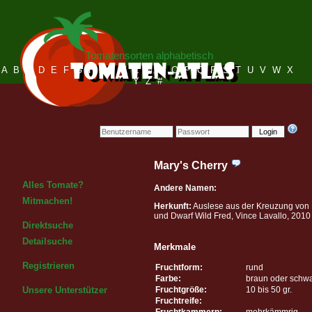
Tomatensorten alphabetisch
A
B
C
D
E
F
G
H
I
J
K
L
M
N
O
P
Q
R
S
T
U
V
W
X
Y
Z
#
Login
Mary's Cherry
Alles Tomate?
Andere Namen:
Mitmachen!
Herkunft:
Auslese aus der Kreuzung von
und Dwarf Wild Fred, Vince Lavallo, 2010
Direktsuche
Detailsuche
Merkmale
Registrieren
Fruchtform:
rund
Farbe:
braun oder schw
Fruchtgröße:
10 bis 50 gr.
Unsere Unterstützer
Fruchtreife:
Fruchtkammern:
mehrkämmrig