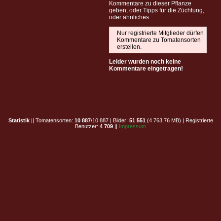
Kommentare zu dieser Pflanze
geben, oder Tipps für die Züchtung,
oder ähnliches.
Nur registrierte Mitglieder dürfen
Kommentare zu Tomatensorten
erstellen.
Leider wurden noch keine
Kommentare eingetragen!
Statistik
|| Tomatensorten:
10 887
/10 887 | Bilder:
51 551
(4 763,76 MB) | Registrierte
Benutzer:
4 709
||
Impressum