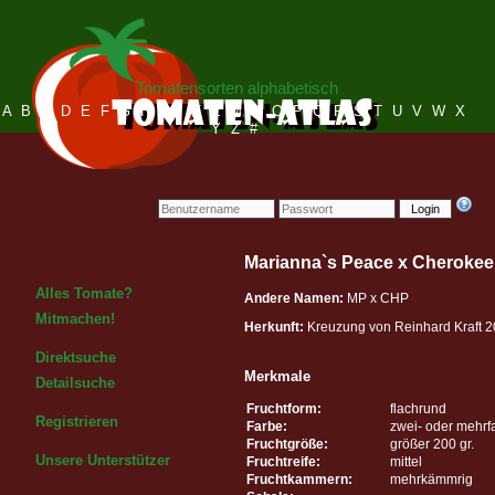
Tomatensorten alphabetisch
A
B
C
D
E
F
G
H
I
J
K
L
M
N
O
P
Q
R
S
T
U
V
W
X
Y
Z
#
Login
Marianna`s Peace x Cherokee
Alles Tomate?
Andere Namen:
MP x CHP
Mitmachen!
Herkunft:
Kreuzung von Reinhard Kraft 
Direktsuche
Merkmale
Detailsuche
Fruchtform:
flachrund
Registrieren
Farbe:
zwei- oder mehrf
Fruchtgröße:
größer 200 gr.
Unsere Unterstützer
Fruchtreife:
mittel
Fruchtkammern:
mehrkämmrig