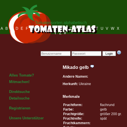
Tomatensorten alphabetisch
A
B
C
D
E
F
G
H
I
J
K
L
M
N
O
P
Q
R
S
T
U
V
W
X
Y
Z
#
Login
Mikado gelb
Alles Tomate?
Andere Namen:
Mitmachen!
Herkunft:
Ukraine
Direktsuche
Merkmale
Detailsuche
Fruchtform:
flachrund
Registrieren
Farbe:
gelb
Fruchtgröße:
größer 200 gr.
Unsere Unterstützer
Fruchtreife:
spät
Fruchtkammern: