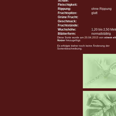
Schale:
Fleischigkeit:
Rippung:
ohne Rippung
Fruchtspitze:
glatt
Grüne Frucht:
Geschmack:
Fruchtstände:
Wuchshöhe:
1,20 bis 2,50 Me
Blätterform:
normalblättrig
Diese Sorte wurde am 20.04.2015 von
einem eh
Nutzer
hinzugefügt.
Es erfolgte bisher noch keine Änderung der
Sortenbeschreibung.