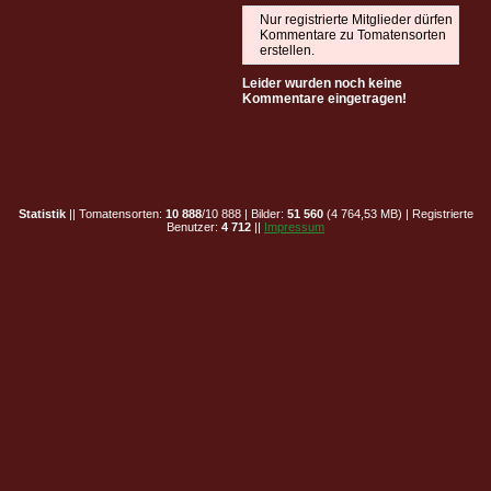
Nur registrierte Mitglieder dürfen
Kommentare zu Tomatensorten
erstellen.
Leider wurden noch keine
Kommentare eingetragen!
Statistik
|| Tomatensorten:
10 888
/10 888 | Bilder:
51 560
(4 764,53 MB) | Registrierte
Benutzer:
4 712
||
Impressum