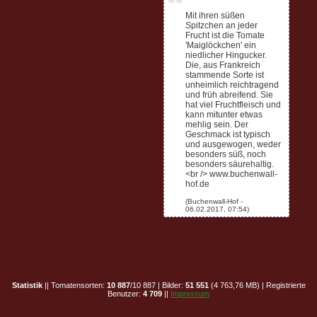
Mit ihren süßen
Spitzchen an jeder
Frucht ist die Tomate
'Maiglöckchen' ein
niedlicher Hingucker.
Die, aus Frankreich
stammende Sorte ist
unheimlich reichtragend
und früh abreifend. Sie
hat viel Fruchtfleisch und
kann mitunter etwas
mehlig sein. Der
Geschmack ist typisch
und ausgewogen, weder
besonders süß, noch
besonders säurehaltig.
<br /> www.buchenwall-
hof.de
Statistik
|| Tomatensorten:
10 887
/10 887 | Bilder:
51 551
(4 763,76 MB) | Registrierte
Benutzer:
4 709
||
Impressum