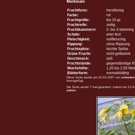
Merkmale
Fruchtform:
herzförmig
Farbe:
rot
Fruchtgröße:
bis 10 gr.
Fruchtreife:
zeitig
Fruchtkammern:
2- bis 3-kämmrig
Schale:
eher fest
Fleischigkeit:
vollfleischig
Rippung:
ohne Rippung
Fruchtspitze:
leichte Spitze
Grüne Frucht:
nicht geflammt
Geschmack:
süß
Fruchtstände:
gegenständige R
Wuchshöhe:
1,20 bis 2,50 Me
Blätterform:
normalblättrig
Diese Sorte wurde am 22.03.2007 von
schreber
hinzugefügt.
Die Sorte wurde 7 mal geändert, zuletzt am 13.
admin
.