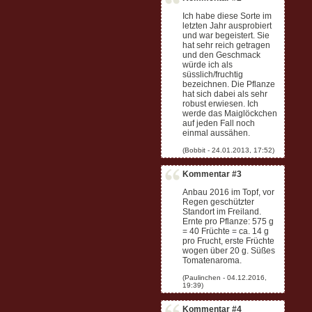
Ich habe diese Sorte im
letzten Jahr ausprobiert
und war begeistert. Sie
hat sehr reich getragen
und den Geschmack
würde ich als
süsslich/fruchtig
bezeichnen. Die Pflanze
hat sich dabei als sehr
robust erwiesen. Ich
werde das Maiglöckchen
auf jeden Fall noch
einmal aussähen.
Kommentar #3
Anbau 2016 im Topf, vor
Regen geschützter
Standort im Freiland.
Ernte pro Pflanze: 575 g
= 40 Früchte = ca. 14 g
pro Frucht, erste Früchte
wogen über 20 g. Süßes
Tomatenaroma.
Kommentar #4