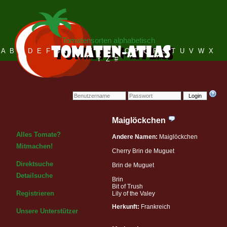
Tomatensorten alphabetisch
A
B
C
D
E
F
G
H
I
J
K
L
M
N
O
P
Q
R
S
T
U
V
W
X
Y
Z
#
Login
Maiglöckchen
Alles Tomate?
Andere Namen:
Maiglöckchen
Mitmachen!
Cherry Brin de Muguet
Direktsuche
Brin de Muguet
Detailsuche
Brin
Bit of Trush
Registrieren
Lily of the Valey
Herkunft:
Frankreich
Unsere Unterstützer