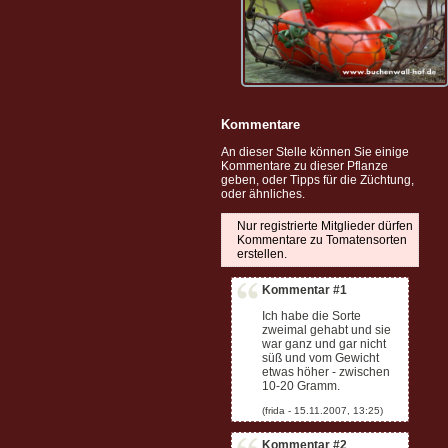
Kommentare
An dieser Stelle können Sie einige
Kommentare zu dieser Pflanze
geben, oder Tipps für die Züchtung,
oder ähnliches.
Nur registrierte Mitglieder dürfen
Kommentare zu Tomatensorten
erstellen.
Kommentar #1
Ich habe die Sorte
zweimal gehabt und sie
war ganz und gar nicht
süß und vom Gewicht
etwas höher - zwischen
10-20 Gramm.
Kommentar #2