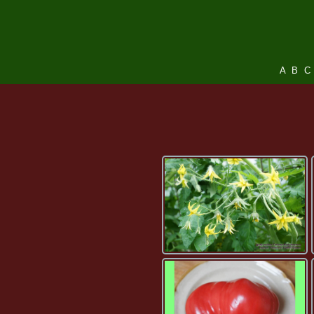
A
B
C