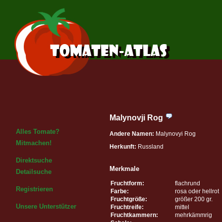
Malynovji Rog
Alles Tomate?
Andere Namen:
Malynovyi Rog
Mitmachen!
Herkunft:
Russland
Direktsuche
Merkmale
Detailsuche
Fruchtform:
flachrund
Registrieren
Farbe:
rosa oder hellrot
Fruchtgröße:
größer 200 gr.
Unsere Unterstützer
Fruchtreife:
mittel
Fruchtkammern:
mehrkämmrig