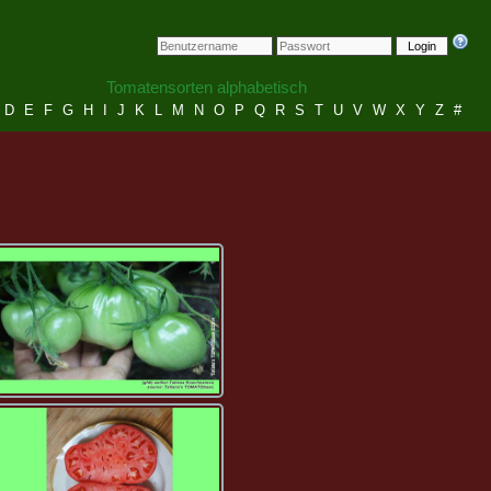
Login
Tomatensorten alphabetisch
D
E
F
G
H
I
J
K
L
M
N
O
P
Q
R
S
T
U
V
W
X
Y
Z
#