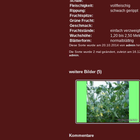
Schale:
Fleischigkeit:
vollfleischig
Rippung:
schwach gerippt
Fruchtspitze:
Grüne Frucht:
Geschmack:
Fruchtstände:
einfach verzweigt
Wuchshöhe:
1,20 bis 2,50 Me
Blätterform:
normalblättrig
Diese Sorte wurde am 20.10.2014 von
admin
hi
Die Sorte wurde 2 mal geändert, zuletzt am 16.
admin
.
weitere Bilder (5)
Kommentare