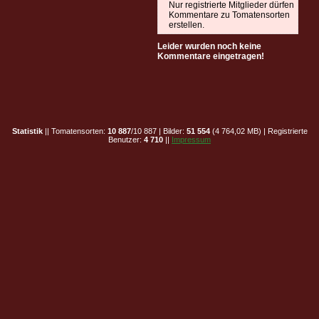
Nur registrierte Mitglieder dürfen
Kommentare zu Tomatensorten
erstellen.
Leider wurden noch keine
Kommentare eingetragen!
Statistik
|| Tomatensorten:
10 887
/10 887 | Bilder:
51 554
(4 764,02 MB) | Registrierte
Benutzer:
4 710
||
Impressum