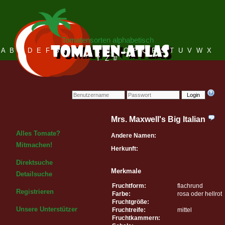
Tomatensorten alphabetisch
A
B
C
D
E
F
G
H
I
J
K
L
M
N
O
P
Q
R
S
T
U
V
W
X
Y
Z
#
Login
Mrs. Maxwell's Big Italian
Alles Tomate?
Andere Namen:
Mitmachen!
Herkunft:
Direktsuche
Merkmale
Detailsuche
Fruchtform:
flachrund
Registrieren
Farbe:
rosa oder hellrot
Fruchtgröße:
Unsere Unterstützer
Fruchtreife:
mittel
Fruchtkammern: