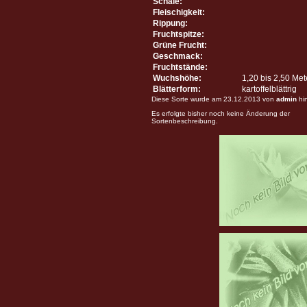
Schale:
Fleischigkeit:
Rippung:
Fruchtspitze:
Grüne Frucht:
Geschmack:
Fruchtstände:
Wuchshöhe:
1,20 bis 2,50 Me
Blätterform:
kartoffelblättrig
Diese Sorte wurde am 23.12.2013 von
admin
hi
Es erfolgte bisher noch keine Änderung der
Sortenbeschreibung.