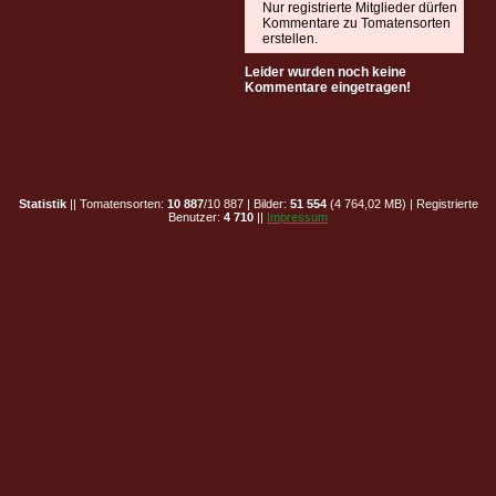
Nur registrierte Mitglieder dürfen
Kommentare zu Tomatensorten
erstellen.
Leider wurden noch keine
Kommentare eingetragen!
Statistik
|| Tomatensorten:
10 887
/10 887 | Bilder:
51 554
(4 764,02 MB) | Registrierte
Benutzer:
4 710
||
Impressum