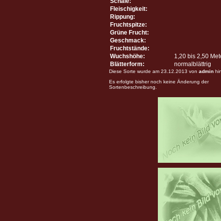
Schale:
Fleischigkeit:
Rippung:
Fruchtspitze:
Grüne Frucht:
Geschmack:
Fruchtstände:
Wuchshöhe:
1,20 bis 2,50 Me
Blätterform:
normalblättrig
Diese Sorte wurde am 23.12.2013 von
admin
hi
Es erfolgte bisher noch keine Änderung der
Sortenbeschreibung.