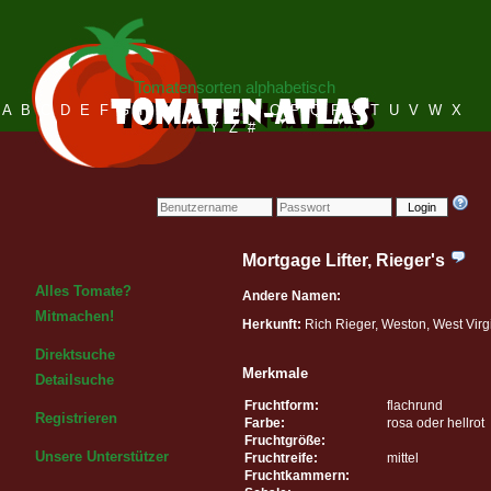
Tomatensorten alphabetisch
A
B
C
D
E
F
G
H
I
J
K
L
M
N
O
P
Q
R
S
T
U
V
W
X
Y
Z
#
Login
Mortgage Lifter, Rieger's
Alles Tomate?
Andere Namen:
Mitmachen!
Herkunft:
Rich Rieger, Weston, West Virg
Direktsuche
Merkmale
Detailsuche
Fruchtform:
flachrund
Registrieren
Farbe:
rosa oder hellrot
Fruchtgröße:
Unsere Unterstützer
Fruchtreife:
mittel
Fruchtkammern: