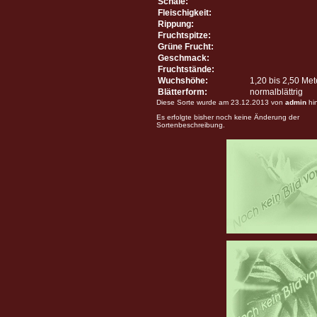
Schale:
Fleischigkeit:
Rippung:
Fruchtspitze:
Grüne Frucht:
Geschmack:
Fruchtstände:
Wuchshöhe:
1,20 bis 2,50 Me
Blätterform:
normalblättrig
Diese Sorte wurde am 23.12.2013 von
admin
hi
Es erfolgte bisher noch keine Änderung der
Sortenbeschreibung.