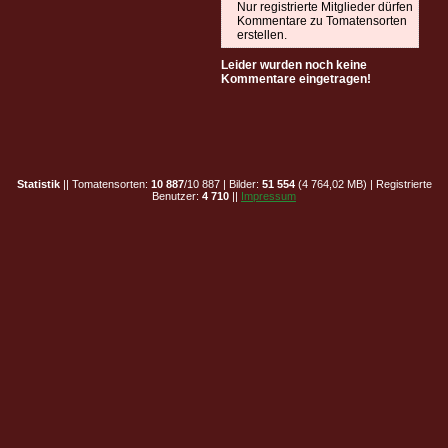
Nur registrierte Mitglieder dürfen
Kommentare zu Tomatensorten
erstellen.
Leider wurden noch keine
Kommentare eingetragen!
Statistik
|| Tomatensorten:
10 887
/10 887 | Bilder:
51 554
(4 764,02 MB) | Registrierte
Benutzer:
4 710
||
Impressum