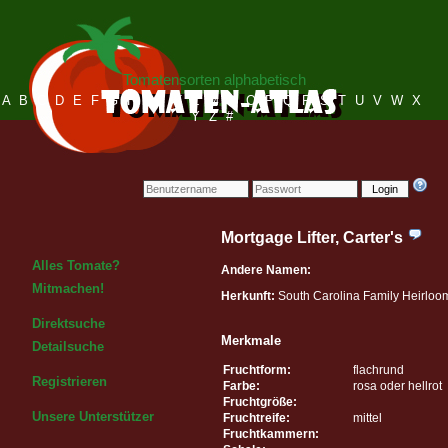
Tomatensorten alphabetisch
A
B
C
D
E
F
G
H
I
J
K
L
M
N
O
P
Q
R
S
T
U
V
W
X
Y
Z
#
Login
Mortgage Lifter, Carter's
Alles Tomate?
Andere Namen:
Mitmachen!
Herkunft:
South Carolina Family Heirloo
Direktsuche
Merkmale
Detailsuche
Fruchtform:
flachrund
Registrieren
Farbe:
rosa oder hellrot
Fruchtgröße:
Unsere Unterstützer
Fruchtreife:
mittel
Fruchtkammern: