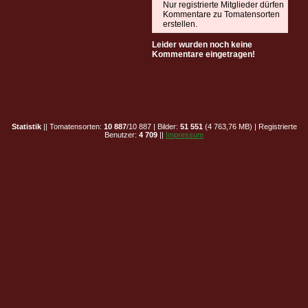
Nur registrierte Mitglieder dürfen
Kommentare zu Tomatensorten
erstellen.
Leider wurden noch keine
Kommentare eingetragen!
Statistik
|| Tomatensorten:
10 887
/10 887 | Bilder:
51 551
(4 763,76 MB) | Registrierte
Benutzer:
4 709
||
Impressum