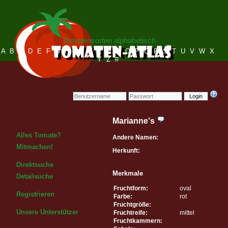
Tomatensorten alphabetisch
A
B
C
D
E
F
G
H
I
J
K
L
M
N
O
P
Q
R
S
T
U
V
W
X
Y
Z
#
Login
Marianne's
Alles Tomate?
Andere Namen:
Mitmachen!
Herkunft:
Direktsuche
Merkmale
Detailsuche
Fruchtform:
oval
Registrieren
Farbe:
rot
Fruchtgröße:
Unsere Unterstützer
Fruchtreife:
mittel
Fruchtkammern: