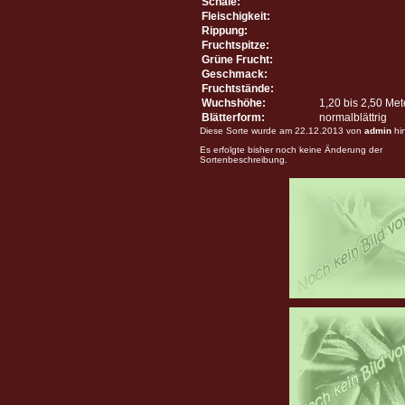
Schale:
Fleischigkeit:
Rippung:
Fruchtspitze:
Grüne Frucht:
Geschmack:
Fruchtstände:
Wuchshöhe:
1,20 bis 2,50 Me
Blätterform:
normalblättrig
Diese Sorte wurde am 22.12.2013 von
admin
hi
Es erfolgte bisher noch keine Änderung der
Sortenbeschreibung.