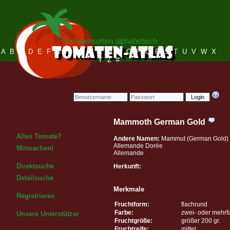
Tomatensorten alphabetisch
A
B
C
D
E
F
G
H
I
J
K
L
M
N
O
P
Q
R
S
T
U
V
W
X
Y
Z
#
Login
Mammoth German Gold
Alles Tomate?
Andere Namen:
Mammut (German Gold)
Allemande Dorèe
Mitmachen!
Allemande
Direktsuche
Herkunft:
Detailsuche
Merkmale
Registrieren
Fruchtform:
flachrund
Farbe:
zwei- oder mehrf
Unsere Unterstützer
Fruchtgröße:
größer 200 gr.
Fruchtreife:
mittel