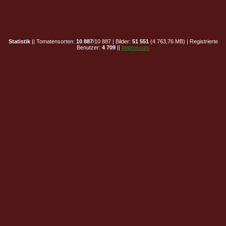
Statistik
|| Tomatensorten:
10 887
/10 887 | Bilder:
51 551
(4 763,76 MB) | Registrierte
Benutzer:
4 709
||
Impressum