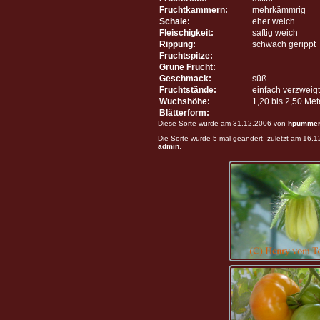
Fruchtkammern:
mehrkämmrig
Schale:
eher weich
Fleischigkeit:
saftig weich
Rippung:
schwach gerippt
Fruchtspitze:
Grüne Frucht:
Geschmack:
süß
Fruchtstände:
einfach verzweigt
Wuchshöhe:
1,20 bis 2,50 Me
Blätterform:
Diese Sorte wurde am 31.12.2006 von
hpumme
Die Sorte wurde 5 mal geändert, zuletzt am 16.
admin
.