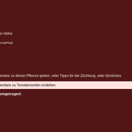
ter Höhe
nzugefügt.
ntare zu dieser Pflanze geben, oder Tipps für die Züchtung, oder ähnliches.
mentare zu Tomatensorten erstellen.
eingetragen!