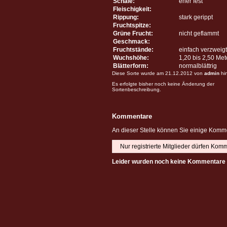
Schale:
eher fest
Fleischigkeit:
Rippung:
stark gerippt
Fruchtspitze:
Grüne Frucht:
nicht geflammt
Geschmack:
Fruchtstände:
einfach verzweigt
Wuchshöhe:
1,20 bis 2,50 Me
Blätterform:
normalblättrig
Diese Sorte wurde am 21.12.2012 von
admin
hi
Es erfolgte bisher noch keine Änderung der
Sortenbeschreibung.
Kommentare
An dieser Stelle können Sie einige Komme
Nur registrierte Mitglieder dürfen Kom
Leider wurden noch keine Kommentare 