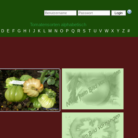
Login
Tomatensorten alphabetisch
D
E
F
G
H
I
J
K
L
M
N
O
P
Q
R
S
T
U
V
W
X
Y
Z
#