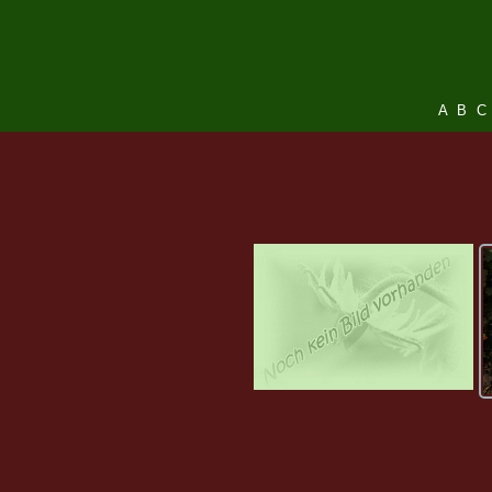
A
B
C