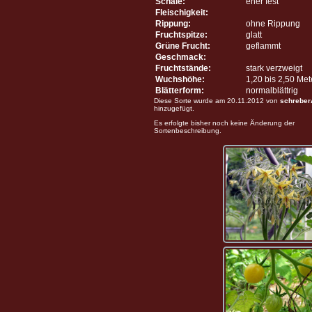
Schale:
eher fest
Fleischigkeit:
Rippung:
ohne Rippung
Fruchtspitze:
glatt
Grüne Frucht:
geflammt
Geschmack:
Fruchtstände:
stark verzweigt
Wuchshöhe:
1,20 bis 2,50 Me
Blätterform:
normalblättrig
Diese Sorte wurde am 20.11.2012 von
schreber
hinzugefügt.
Es erfolgte bisher noch keine Änderung der
Sortenbeschreibung.