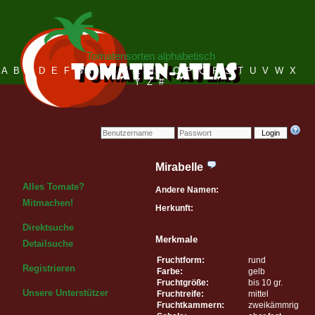
Tomatensorten alphabetisch
A
B
C
D
E
F
G
H
I
J
K
L
M
N
O
P
Q
R
S
T
U
V
W
X
Y
Z
#
Login
Mirabelle
Alles Tomate?
Andere Namen:
Mitmachen!
Herkunft:
Direktsuche
Merkmale
Detailsuche
Fruchtform:
rund
Registrieren
Farbe:
gelb
Fruchtgröße:
bis 10 gr.
Unsere Unterstützer
Fruchtreife:
mittel
Fruchtkammern:
zweikämmrig