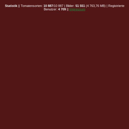
Statistik
|| Tomatensorten:
10 887
/10 887 | Bilder:
51 551
(4 763,76 MB) | Registrierte
Benutzer:
4 709
||
Impressum