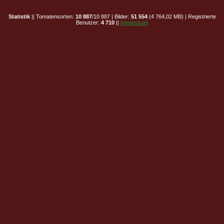
Statistik
|| Tomatensorten:
10 887
/10 887 | Bilder:
51 554
(4 764,02 MB) | Registrierte
Benutzer:
4 710
||
Impressum