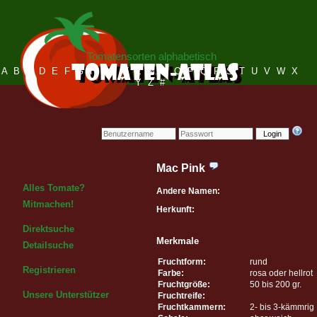
Tomatensorten alphabetisch
A
B
C
D
E
F
G
H
I
J
K
L
M
N
O
P
Q
R
S
T
U
V
W
X
Y
Z
#
Login
Mac Pink
Alles Tomate?
Andere Namen:
Mitmachen!
Herkunft:
Direktsuche
Merkmale
Detailsuche
Fruchtform:
rund
Registrieren
Farbe:
rosa oder hellrot
Fruchtgröße:
50 bis 200 gr.
Unsere Unterstützer
Fruchtreife:
Fruchtkammern:
2- bis 3-kämmrig