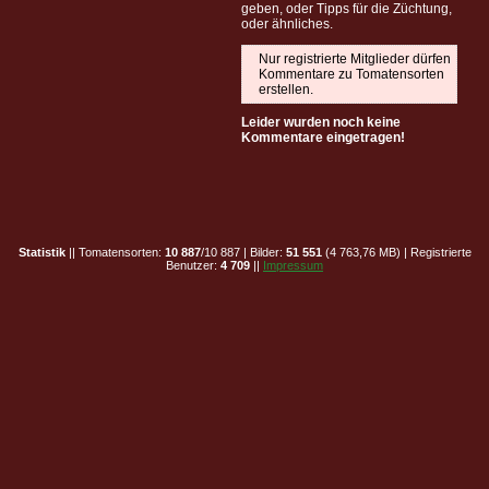
geben, oder Tipps für die Züchtung,
oder ähnliches.
Nur registrierte Mitglieder dürfen
Kommentare zu Tomatensorten
erstellen.
Leider wurden noch keine
Kommentare eingetragen!
Statistik
|| Tomatensorten:
10 887
/10 887 | Bilder:
51 551
(4 763,76 MB) | Registrierte
Benutzer:
4 709
||
Impressum