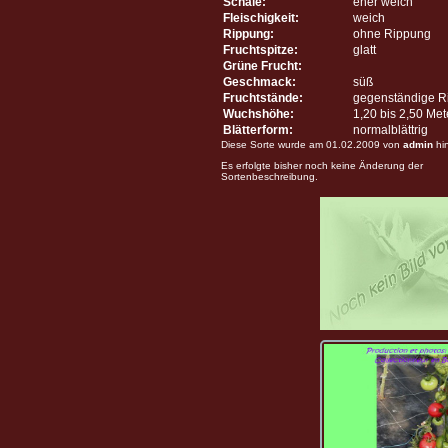
Schale:
eher weich
Fleischigkeit:
weich
Rippung:
ohne Rippung
Fruchtspitze:
glatt
Grüne Frucht:
Geschmack:
süß
Fruchtstände:
gegenständige R
Wuchshöhe:
1,20 bis 2,50 Me
Blätterform:
normalblättrig
Diese Sorte wurde am 01.02.2009 von
admin
hi
Es erfolgte bisher noch keine Änderung der
Sortenbeschreibung.