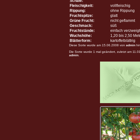
Schale:
Fleischigkeit:
vollfleischig
Rippung:
ohne Rippung
Fruchtspitze:
glatt
Grüne Frucht:
nicht geflammt
Geschmack:
süß
Fruchtstände:
einfach verzweigt
Wuchshöhe:
1,20 bis 2,50 Me
Blätterform:
kartoffelblättrig
Diese Sorte wurde am 15.06.2008 von
admin
hi
Die Sorte wurde 1 mal geändert, zuletzt am 11.
admin
.