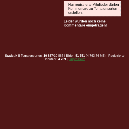
Nur registrierte Mitglieder dürfen
Kommentare zu Tomatensorten
erstellen.
Leider wurden noch keine
Kommentare eingetragen!
Statistik
|| Tomatensorten:
10 887
/10 887 | Bilder:
51 551
(4 763,76 MB) | Registrierte
Benutzer:
4 709
||
Impressum