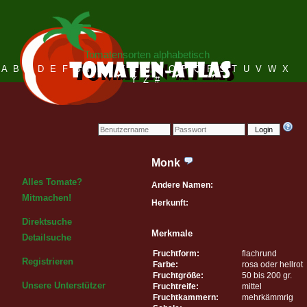
Tomatensorten alphabetisch
A
B
C
D
E
F
G
H
I
J
K
L
M
N
O
P
Q
R
S
T
U
V
W
X
Y
Z
#
Login
Monk
Alles Tomate?
Andere Namen:
Mitmachen!
Herkunft:
Direktsuche
Merkmale
Detailsuche
Fruchtform:
flachrund
Registrieren
Farbe:
rosa oder hellrot
Fruchtgröße:
50 bis 200 gr.
Unsere Unterstützer
Fruchtreife:
mittel
Fruchtkammern:
mehrkämmrig