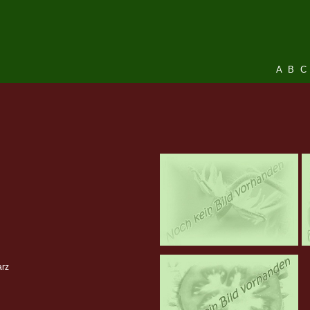
A
B
C
arz