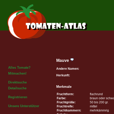
Mauve
Alles Tomate?
Andere Namen:
Mitmachen!
Herkunft:
Direktsuche
Merkmale
Detailsuche
Fruchtform:
flachrund
Registrieren
Farbe:
braun oder schw
Fruchtgröße:
50 bis 200 gr.
Unsere Unterstützer
Fruchtreife:
mittel
Fruchtkammern:
mehrkämmrig