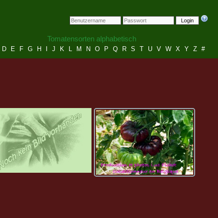
Login
Tomatensorten alphabetisch
D
E
F
G
H
I
J
K
L
M
N
O
P
Q
R
S
T
U
V
W
X
Y
Z
#