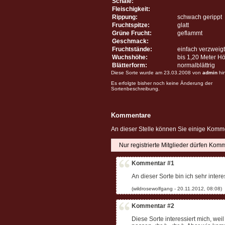
Schale:
Fleischigkeit:
Rippung:
schwach gerippt
Fruchtspitze:
glatt
Grüne Frucht:
geflammt
Geschmack:
Fruchtstände:
einfach verzweigt
Wuchshöhe:
bis 1,20 Meter H
Blätterform:
normalblättrig
Diese Sorte wurde am 23.03.2008 von
admin
hi
Es erfolgte bisher noch keine Änderung der
Sortenbeschreibung.
Kommentare
An dieser Stelle können Sie einige Komme
Nur registrierte Mitglieder dürfen Kom
Kommentar #1
An dieser Sorte bin ich sehr inte
Kommentar #2
Diese Sorte interessiert mich, wei