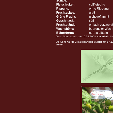
Schale:
Fleischigkeit:
vollfleischig
Rippung:
ohne Rippung
Fruchtspitze:
glatt
Grüne Frucht:
nicht geflammt
Geschmack:
süß
Fruchtstände:
einfach verzweigt
Wuchshöhe:
begrenzter Wuch
Blätterform:
normalblättrig
Diese Sorte wurde am 16.03.2008 von
admin
hi
Die Sorte wurde 2 mal geändert, zuletzt am 17.
admin
.