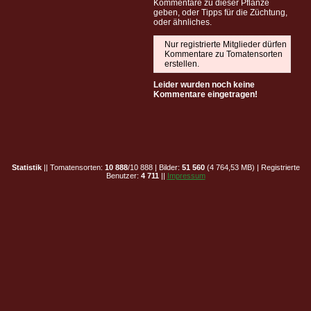
Kommentare zu dieser Pflanze
geben, oder Tipps für die Züchtung,
oder ähnliches.
Nur registrierte Mitglieder dürfen
Kommentare zu Tomatensorten
erstellen.
Leider wurden noch keine
Kommentare eingetragen!
Statistik
|| Tomatensorten:
10 888
/10 888 | Bilder:
51 560
(4 764,53 MB) | Registrierte
Benutzer:
4 711
||
Impressum