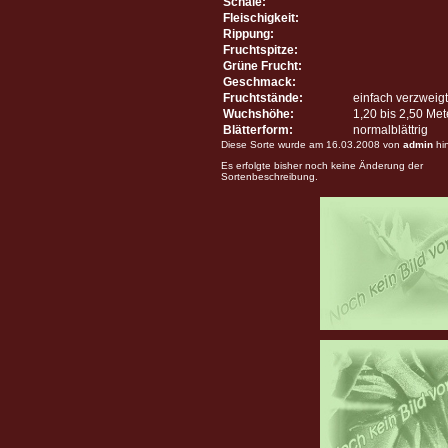
Schale:
Fleischigkeit:
Rippung:
Fruchtspitze:
Grüne Frucht:
Geschmack:
Fruchtstände:
einfach verzweigt
Wuchshöhe:
1,20 bis 2,50 Me
Blätterform:
normalblättrig
Diese Sorte wurde am 16.03.2008 von
admin
hi
Es erfolgte bisher noch keine Änderung der
Sortenbeschreibung.