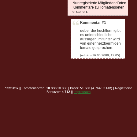
Nur registrierte Mitglieder dürfen
Kommentare zu Tomatensorten
erstellen.
Kommentar #1
ueber die fruchtform gibt
es unterschiedliche
aussagen. mitunter wird
von einer herzfoermigen
tomate gesprochen.
Statistik
|| Tomatensorten:
10 888
/10 888 | Bilder:
51 560
(4 764,53 MB) | Registrierte
Benutzer:
4 712
||
Impressum