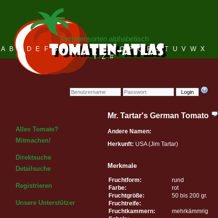
Tomatensorten alphabetisch
A
B
C
D
E
F
G
H
I
J
K
L
M
N
O
P
Q
R
S
T
U
V
W
X
Y
Z
#
Login
Mr. Tartar's German Tomato
Alles Tomate?
Andere Namen:
Mitmachen!
Herkunft:
USA (Jim Tartar)
Direktsuche
Merkmale
Detailsuche
Fruchtform:
rund
Registrieren
Farbe:
rot
Fruchtgröße:
50 bis 200 gr.
Unsere Unterstützer
Fruchtreife:
Fruchtkammern:
mehrkämmrig