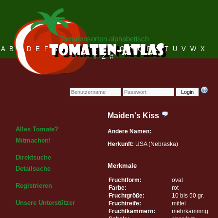
Tomatensorten alphabetisch
A
B
C
D
E
F
G
H
I
J
K
L
M
N
O
P
Q
R
S
T
U
V
W
X
Y
Z
#
Login
Maiden's Kiss
Alles Tomate?
Andere Namen:
Mitmachen!
Herkunft:
USA (Nebraska)
Direktsuche
Merkmale
Detailsuche
Fruchtform:
oval
Registrieren
Farbe:
rot
Fruchtgröße:
10 bis 50 gr.
Unsere Unterstützer
Fruchtreife:
mittel
Fruchtkammern:
mehrkämmrig