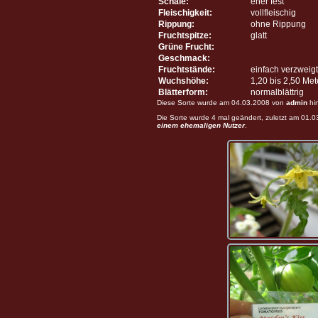
Schale:
eher fest
Fleischigkeit:
vollfleischig
Rippung:
ohne Rippung
Fruchtspitze:
glatt
Grüne Frucht:
Geschmack:
Fruchtstände:
einfach verzweigt
Wuchshöhe:
1,20 bis 2,50 Me
Blätterform:
normalblättrig
Diese Sorte wurde am 04.03.2008 von
admin
hi
Die Sorte wurde 4 mal geändert, zuletzt am 01.
einem ehemaligen Nutzer
.