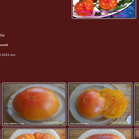
öhe
reund
03.2023 von