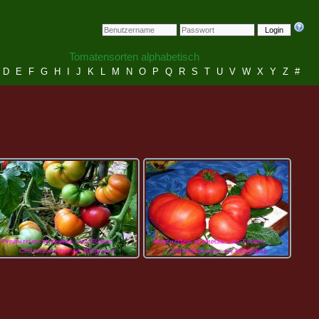
Login
Tomatensorten alphabetisch
D
E
F
G
H
I
J
K
L
M
N
O
P
Q
R
S
T
U
V
W
X
Y
Z
#