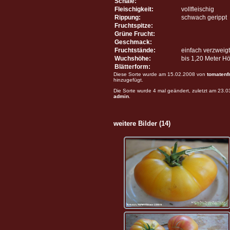
Schale:
Fleischigkeit:
vollfleischig
Rippung:
schwach gerippt
Fruchtspitze:
Grüne Frucht:
Geschmack:
Fruchtstände:
einfach verzweigt
Wuchshöhe:
bis 1,20 Meter H
Blätterform:
Diese Sorte wurde am 15.02.2008 von
tomatenf
hinzugefügt.
Die Sorte wurde 4 mal geändert, zuletzt am 23.
admin
.
weitere Bilder (14)