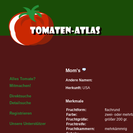
Mom's
Alles Tomate?
Andere Namen:
Mitmachen!
Herkunft:
USA
Direktsuche
Merkmale
Detailsuche
Fruchtform:
flachrund
Registrieren
Farbe:
zwei- oder mehrf
Fruchtgröße:
größer 200 gr.
Unsere Unterstützer
Fruchtreife:
Fruchtkammern:
mehrkämmrig