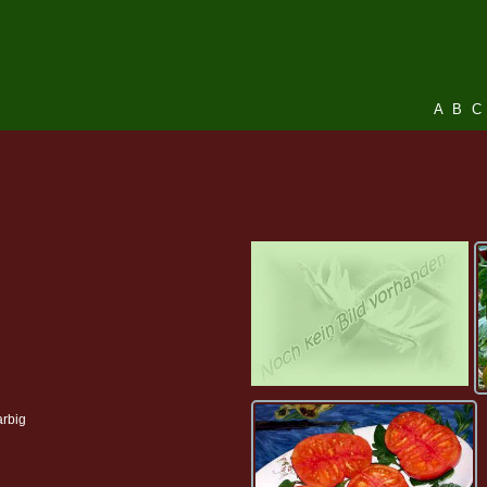
A
B
C
arbig