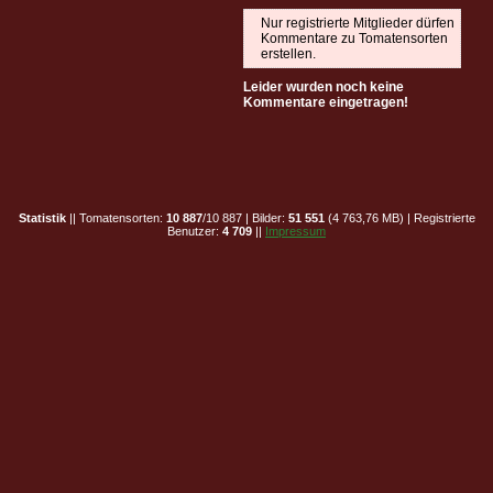
Nur registrierte Mitglieder dürfen
Kommentare zu Tomatensorten
erstellen.
Leider wurden noch keine
Kommentare eingetragen!
Statistik
|| Tomatensorten:
10 887
/10 887 | Bilder:
51 551
(4 763,76 MB) | Registrierte
Benutzer:
4 709
||
Impressum