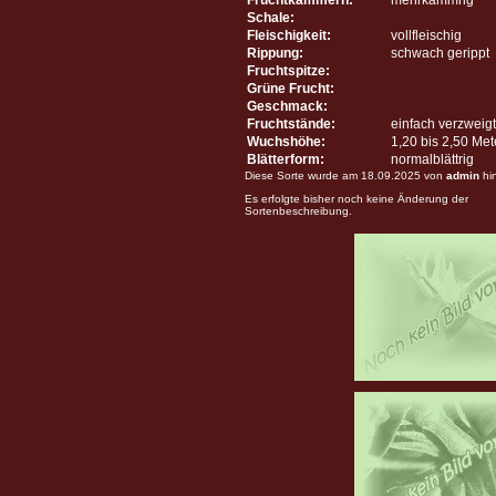
Schale:
Fleischigkeit:
vollfleischig
Rippung:
schwach gerippt
Fruchtspitze:
Grüne Frucht:
Geschmack:
Fruchtstände:
einfach verzweigt
Wuchshöhe:
1,20 bis 2,50 Me
Blätterform:
normalblättrig
Diese Sorte wurde am 18.09.2025 von
admin
hi
Es erfolgte bisher noch keine Änderung der
Sortenbeschreibung.