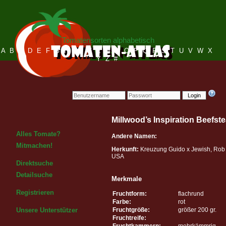
Tomatensorten alphabetisch
A
B
C
D
E
F
G
H
I
J
K
L
M
N
O
P
Q
R
S
T
U
V
W
X
Y
Z
#
Login
Millwood’s Inspiration Beefst
Alles Tomate?
Andere Namen:
Mitmachen!
Herkunft:
Kreuzung Guido x Jewish, Rob 
USA
Direktsuche
Detailsuche
Merkmale
Registrieren
Fruchtform:
flachrund
Farbe:
rot
Fruchtgröße:
größer 200 gr.
Unsere Unterstützer
Fruchtreife:
Fruchtkammern:
mehrkämmrig